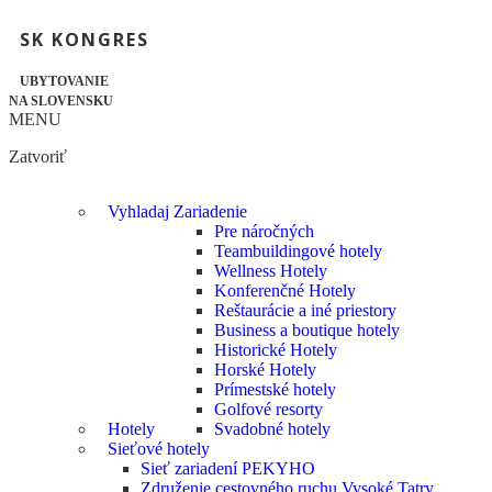
SK KONGRES
UBYTOVANIE
NA SLOVENSKU
MENU
Zatvoriť
Vyhladaj Zariadenie
Pre náročných
Teambuildingové hotely
Wellness Hotely
Konferenčné Hotely
Reštaurácie a iné priestory
Business a boutique hotely
Historické Hotely
Horské Hotely
Prímestské hotely
Golfové resorty
Hotely
Svadobné hotely
Sieťové hotely
Sieť zariadení PEKYHO
Združenie cestovného ruchu Vysoké Tatry