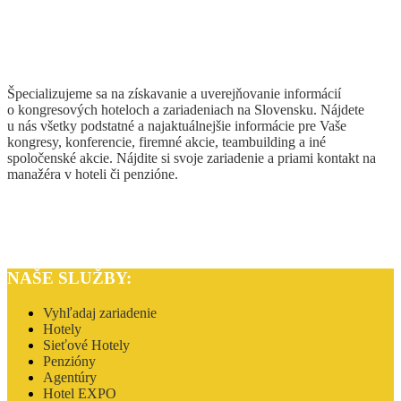
zúčastňujú na kongresovom živote a vedia prispieť aj k Vašej
spokojnosti.
Tešíme sa na Vás.
Špecializujeme sa na získavanie a uverejňovanie informácií
o kongresových hoteloch a zariadeniach na Slovensku. Nájdete
u nás všetky podstatné a najaktuálnejšie informácie pre Vaše
kongresy, konferencie, firemné akcie, teambuilding a iné
spoločenské akcie. Nájdite si svoje zariadenie a priami kontakt na
manažéra v hoteli či penzióne.
Hlavní partneri
NAŠE SLUŽBY:
Vyhľadaj zariadenie
Hotely
Sieťové Hotely
Penzióny
Agentúry
Hotel EXPO