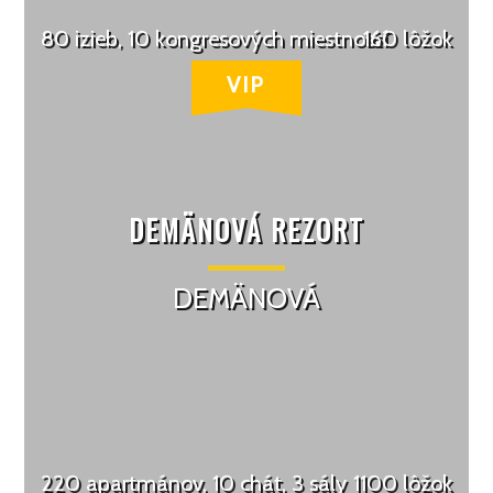
80 izieb, 10 kongresových miestností
160 lôžok
DEMÄNOVÁ REZORT
DEMÄNOVÁ
220 apartmánov, 10 chát, 3 sály
1100 lôžok