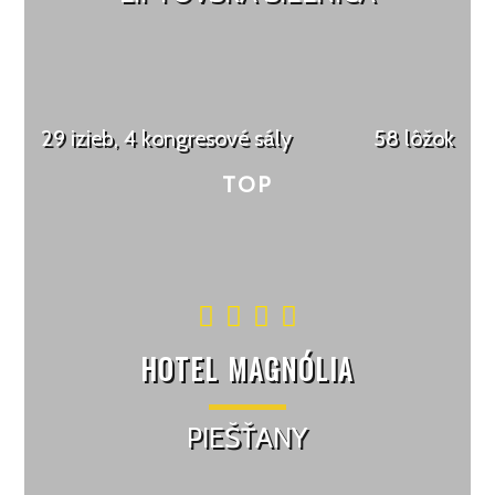
29 izieb, 4 kongresové sály
58 lôžok
HOTEL MAGNÓLIA
PIEŠŤANY