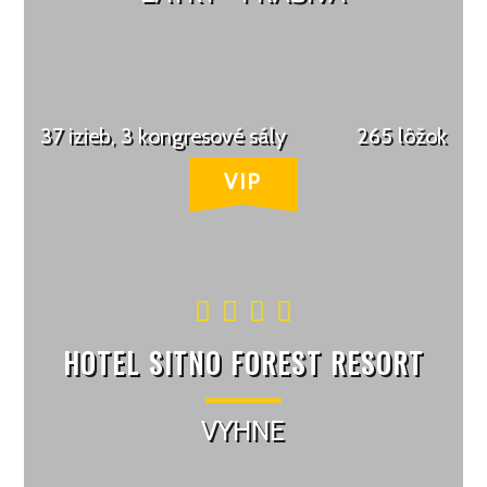
37 izieb, 3 kongresové sály
265 lôžok
HOTEL SITNO FOREST RESORT
VYHNE