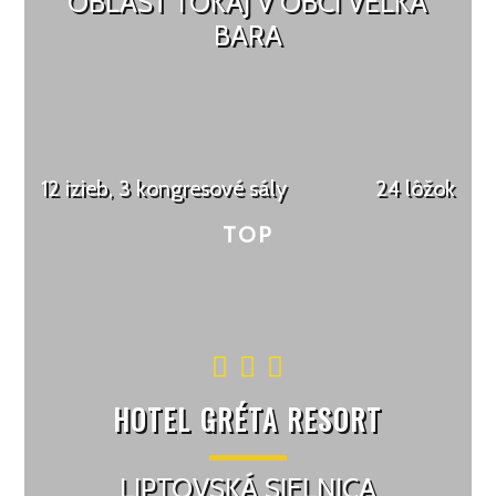
OBLASŤ TOKAJ V OBCI VEĽKÁ
BARA
12 izieb, 3 kongresové sály
24 lôžok
HOTEL GRÉTA RESORT
LIPTOVSKÁ SIELNICA