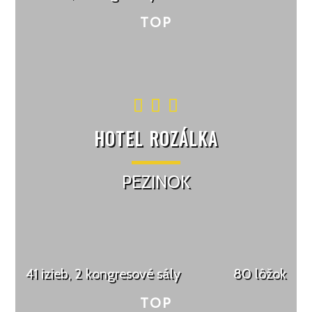
HOTEL ROZÁLKA
PEZINOK
41 izieb, 2 kongresové sály
80 lôžok