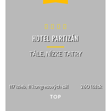
HOTEL PARTIZÁN
TÁLE, NÍZKE TATRY
117 izieb, 11 kongresových sál
260 lôžok