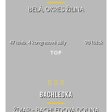
BELÁ, OKRES ŽILINA
47 izieb, 4 kongresové sály
98 lôžok
BACHLEDKA
ŽDIAR - BACHLEDOVA DOLINA