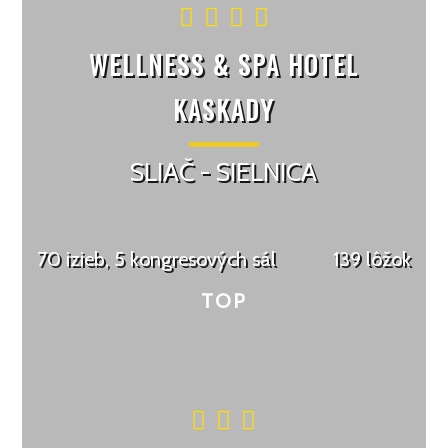
WELLNESS & SPA HOTEL
KASKADY
SLIAČ - SIELNICA
70 izieb, 5 kongresových sál
139 lôžok