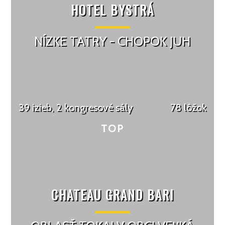
HOTEL BYSTRÁ
NÍZKE TATRY - CHOPOK JUH
39 izieb, 2 kongresové sály
78 lôžok
CHATEAU GRAND BARI