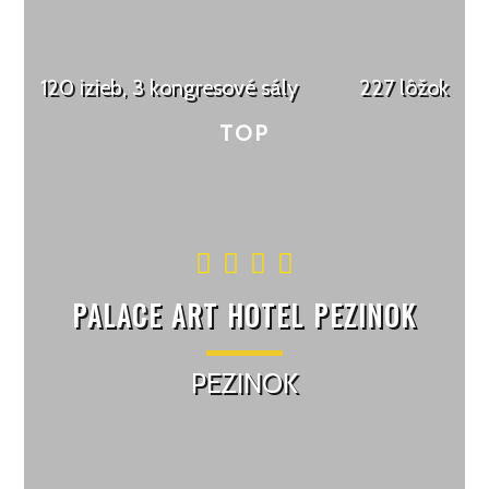
120 izieb, 3 kongresové sály
227 lôžok
PALACE ART HOTEL PEZINOK
PEZINOK