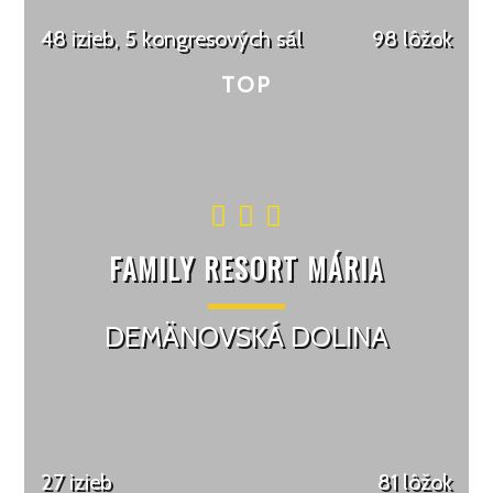
48 izieb, 5 kongresových sál
98 lôžok
FAMILY RESORT MÁRIA
DEMÄNOVSKÁ DOLINA
27 izieb
81 lôžok