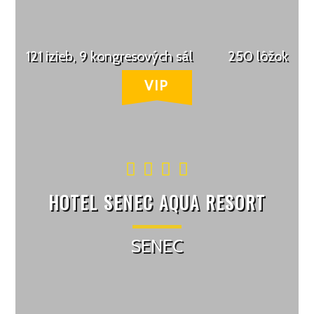
121 izieb, 9 kongresových sál
250 lôžok
HOTEL SENEC AQUA RESORT
SENEC