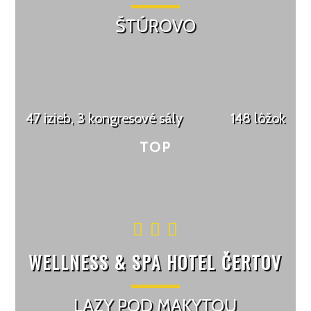
ŠTÚROVO
47 izieb, 3 kongresové sály
148 lôžok
WELLNESS & SPA HOTEL ČERTOV
LAZY POD MAKYTOU