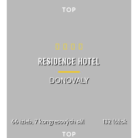
RESIDENCE HOTEL
DONOVALY
66 izieb, 7 kongresových sál
132 lôžok