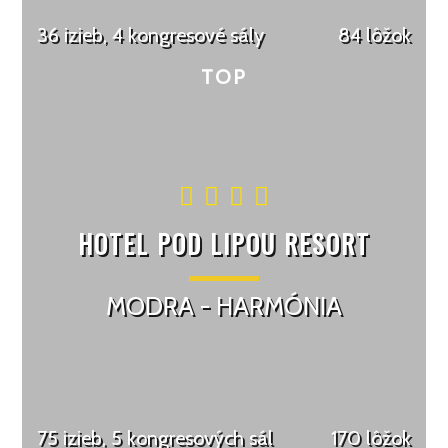
36 izieb, 4 kongresové sály
84 lôžok
HOTEL POD LIPOU RESORT
MODRA - HARMÓNIA
75 izieb, 5 kongresových sál
170 lôžok