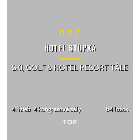
HOTEL STUPKA
SKI, GOLF & HOTEL RESORT TÁLE
41 izieb, 4 kongresové sály
84 lôžok