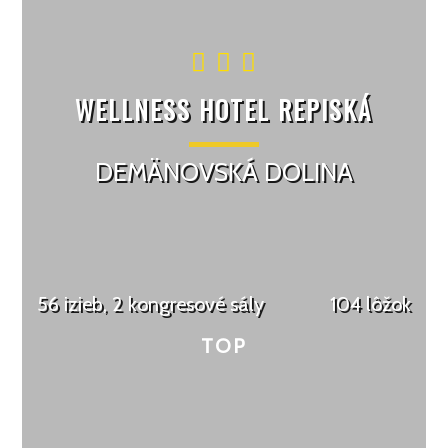
WELLNESS HOTEL REPISKÁ
DEMÄNOVSKÁ DOLINA
56 izieb, 2 kongresové sály
104 lôžok