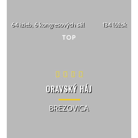
64 izieb, 6 kongresových sál
134 lôžok
ORAVSKÝ HÁJ
BREZOVICA