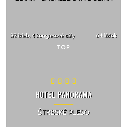
32 izieb, 4 kongresové sály
64 lôžok
HOTEL PANORAMA
ŠTRBSKÉ PLESO