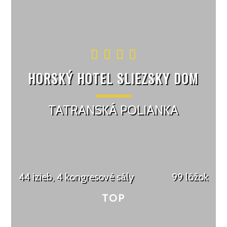
HORSKÝ HOTEL SLIEZSKY DOM
TATRANSKÁ POLIANKA
44 izieb, 4 kongresové sály
99 lôžok