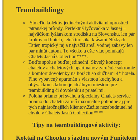
Teambuildingy
Stmeľte kolektív jedinečnými aktivitami uprostred
tatranskej prírody. Perfektná lyžovačka v Jasnej –
najväčšom lyžiarskom stredisku na Slovensku, len pár
krokov od hotela, letná turistika krásami Nízkych
Tatier, tropický raj a najväčší areál vodnej zábavy len
pár minút autom. To všetko a ešte viac ponúkajú
Chalets Jasná Collection****.
Buďte spolu a buďte jedineční! Skvelý koncept
chaletov a chaletových apartmánov zaručuje súkromie
a komfort dovolenky na horách so službami 4* hotela.
Plne vybavený apartmán s vlastnou kuchyňou a
obývačkou s krbom je ideálnym miestom pre
teambuilding či dovolenku s priateľmi.
Poloha priamo pri svahu a špecialny Chalets service
priamo do chaletu zaručí maximálne pohodlie aj pre
tých najnáročnejších klientov.Zažite nezabudnuteľné
chvíle v Chalets Jasná Collection****.
Tipy na teambuildingové aktivity:
Koktail na Chopku s jazdou novým Funitelom