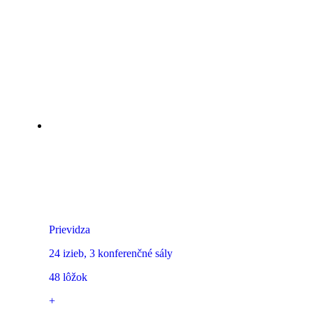
RM Hotel Wellness & Congress
Prievidza
24 izieb, 3 konferenčné sály
48 lôžok
+