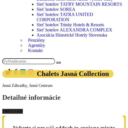
Sieť hotelov TATRY MOUNTAIN RESORTS
Sieť hotelov SOREA
Sieť hotelov TATRA UNITED
CORPORATION
Sieť hotelov Trinity Hotels & Resorts
Sieť hotelov ALEXANDRA COMPLEX
Asociácia Historické Hotely Slovenska
Penzióny
Agentúry
Kontakt
Chalets Jasná Collection
Jasná Záhradky, Jasná Centrum
Detailné informácie
190
51
3
300
Vyberte si pre váš oddych to správne miesto