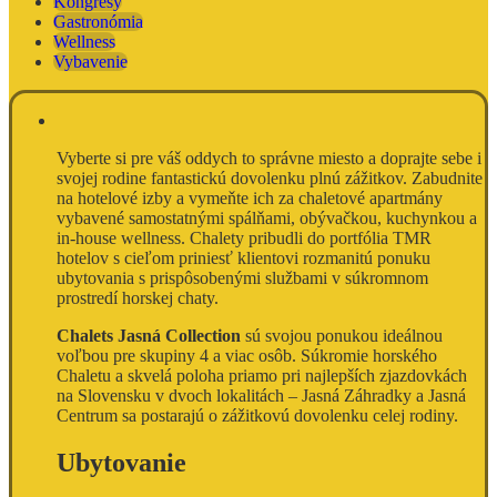
Kongresy
Gastronómia
Wellness
Vybavenie
Vyberte si pre váš oddych to správne miesto a doprajte sebe i
svojej rodine fantastickú dovolenku plnú zážitkov. Zabudnite
na hotelové izby a vymeňte ich za chaletové apartmány
vybavené samostatnými spálňami, obývačkou, kuchynkou a
in-house wellness. Chalety pribudli do portfólia TMR
hotelov s cieľom priniesť klientovi rozmanitú ponuku
ubytovania s prispôsobenými službami v súkromnom
prostredí horskej chaty.
Chalets Jasná Collection
sú svojou ponukou ideálnou
voľbou pre skupiny 4 a viac osôb. Súkromie horského
Chaletu a skvelá poloha priamo pri najlepších zjazdovkách
na Slovensku v dvoch lokalitách – Jasná Záhradky a Jasná
Centrum sa postarajú o zážitkovú dovolenku celej rodiny.
Ubytovanie