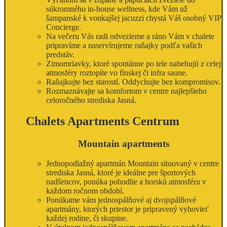
súkromného in-house wellness, kde Vám už
šampanské k vonkajšej jacuzzi chystá Váš osobný VIP
Concierge.
Na večeru Vás radi odvezieme a ráno Vám v chalete
pripravíme a naservírujeme raňajky podľa vašich
predstáv.
Zimomriavky, ktoré spontánne po tele nabehujú z celej
atmosféry roztopíte vo fínskej či infra saune.
Raňajkujte bez starostí. Oddychujte bez kompromisov.
Rozmaznávajte sa komfortom v centre najlepšieho
celoročného strediska Jasná.
Chalets Apartments Centrum
Mountain apartments
Jednopodlažný apartmán Mountain situovaný v centre
strediska Jasná, ktoré je ideálne pre športových
nadšencov, ponúka pohodlie a horskú atmosféru v
každom ročnom období.
Ponúkame vám jednospálňové aj dvojspálňové
apartmány, ktorých priestor je pripravený vyhovieť
každej rodine, či skupine.