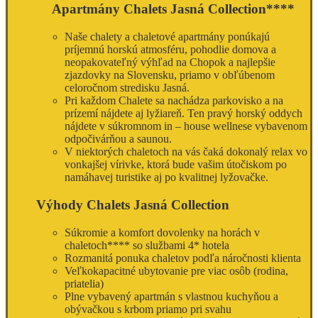
Apartmány Chalets Jasná Collection****
Naše chalety a chaletové apartmány ponúkajú
príjemnú horskú atmosféru, pohodlie domova a
neopakovateľný výhľad na Chopok a najlepšie
zjazdovky na Slovensku, priamo v obľúbenom
celoročnom stredisku Jasná.
Pri každom Chalete sa nachádza parkovisko a na
prízemí nájdete aj lyžiareň. Ten pravý horský oddych
nájdete v súkromnom in – house wellnese vybavenom
odpočivárňou a saunou.
V niektorých chaletoch na vás čaká dokonalý relax vo
vonkajšej vírivke, ktorá bude vašim útočiskom po
namáhavej turistike aj po kvalitnej lyžovačke.
Výhody Chalets Jasná Collection
Súkromie a komfort dovolenky na horách v
chaletoch**** so službami 4* hotela
Rozmanitá ponuka chaletov podľa náročnosti klienta
Veľkokapacitné ubytovanie pre viac osôb (rodina,
priatelia)
Plne vybavený apartmán s vlastnou kuchyňou a
obývačkou s krbom priamo pri svahu