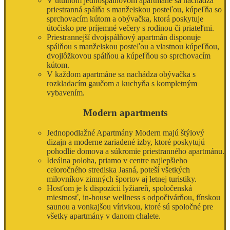
V útulnom jednospálňovom apartmáne sa nachádza
priestranná spálňa s manželskou posteľou, kúpeľňa so
sprchovacím kútom a obývačka, ktorá poskytuje
útočisko pre príjemné večery s rodinou či priateľmi.
Priestrannejší dvojspálňový apartmán disponuje
spálňou s manželskou posteľou a vlastnou kúpeľňou,
dvojlôžkovou spálňou a kúpeľňou so sprchovacím
kútom.
V každom apartmáne sa nachádza obývačka s
rozkladacím gaučom a kuchyňa s kompletným
vybavením.
Modern apartments
Jednopodlažné Apartmány Modern majú štýlový
dizajn a moderne zariadené izby, ktoré poskytujú
pohodlie domova a súkromie priestranného apartmánu.
Ideálna poloha, priamo v centre najlepšieho
celoročného strediska Jasná, poteší všetkých
milovníkov zimných športov aj letnej turistiky.
Hosťom je k dispozícii lyžiareň, spoločenská
miestnosť, in-house wellness s odpočivárňou, fínskou
saunou a vonkajšou vírivkou, ktoré sú spoločné pre
všetky apartmány v danom chalete.