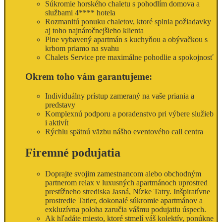
Súkromie horského chaletu s pohodlím domova a
službami 4**** hotela
Rozmanitú ponuku chaletov, ktoré splnia požiadavky
aj toho najnáročnejšieho klienta
Plne vybavený apartmán s kuchyňou a obývačkou s
krbom priamo na svahu
Chalets Service pre maximálne pohodlie a spokojnosť
Okrem toho vám garantujeme:
Individuálny prístup zameraný na vaše priania a
predstavy
Komplexnú podporu a poradenstvo pri výbere služieb
i aktivít
Rýchlu spätnú väzbu nášho eventového call centra
Firemné podujatia
Doprajte svojim zamestnancom alebo obchodným
partnerom relax v luxusných apartmánoch uprostred
prestížneho strediska Jasná, Nízke Tatry. Inšpiratívne
prostredie Tatier, dokonalé súkromie apartmánov a
exkluzívna poloha zaručia vášmu podujatiu úspech.
Ak hľadáte miesto, ktoré stmelí váš kolektív, ponúkne