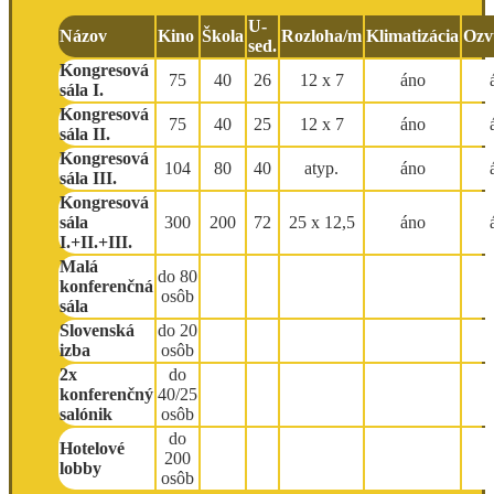
U-
Názov
Kino
Škola
Rozloha/m
Klimatizácia
Ozv
sed.
Kongresová
75
40
26
12 x 7
áno
sála I.
Kongresová
75
40
25
12 x 7
áno
sála II.
Kongresová
104
80
40
atyp.
áno
sála III.
Kongresová
sála
300
200
72
25 x 12,5
áno
I.+II.+III.
Malá
do 80
konferenčná
osôb
sála
Slovenská
do 20
izba
osôb
2x
do
konferenčný
40/25
salónik
osôb
do
Hotelové
200
lobby
osôb