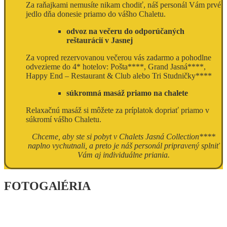
Za raňajkami nemusíte nikam chodiť, náš personál Vám prvé
jedlo dňa donesie priamo do vášho Chaletu.
odvoz na večeru do odporúčaných
reštaurácií v Jasnej
Za vopred rezervovanou večerou vás zadarmo a pohodlne
odvezieme do 4* hotelov: Pošta****, Grand Jasná****,
Happy End – Restaurant & Club alebo Tri Studničky****
súkromná masáž priamo na chalete
Relaxačnú masáž si môžete za príplatok dopriať priamo v
súkromí vášho Chaletu.
Chceme, aby ste si pobyt v Chalets Jasná Collection****
naplno vychutnali, a preto je náš personál pripravený splniť
Vám aj individuálne priania.
FOTOGAlÉRIA