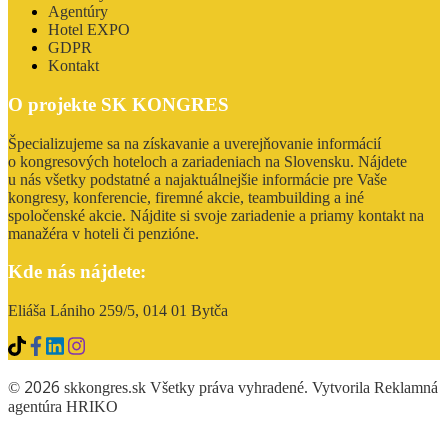
Agentúry
Hotel EXPO
GDPR
Kontakt
O projekte SK KONGRES
Špecializujeme sa na získavanie a uverejňovanie informácií
o kongresových hoteloch a zariadeniach na Slovensku. Nájdete
u nás všetky podstatné a najaktuálnejšie informácie pre Vaše
kongresy, konferencie, firemné akcie, teambuilding a iné
spoločenské akcie. Nájdite si svoje zariadenie a priamy kontakt na
manažéra v hoteli či penzióne.
Kde nás nájdete:
Eliáša Lániho 259/5, 014 01 Bytča
2026
©
skkongres.sk Všetky práva vyhradené. Vytvorila Reklamná
agentúra
HRIKO