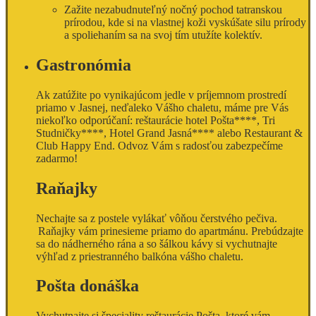
Zažite nezabudnuteľný nočný pochod tatranskou
prírodou, kde si na vlastnej koži vyskúšate silu prírody
a spoliehaním sa na svoj tím utužíte kolektív.
Gastronómia
Ak zatúžite po vynikajúcom jedle v príjemnom prostredí
priamo v Jasnej, neďaleko Vášho chaletu, máme pre Vás
niekoľko odporúčaní: reštaurácie hotel Pošta****, Tri
Studničky****, Hotel Grand Jasná**** alebo Restaurant &
Club Happy End. Odvoz Vám s radosťou zabezpečíme
zadarmo!
Raňajky
Nechajte sa z postele vylákať vôňou čerstvého pečiva.
Raňajky vám prinesieme priamo do apartmánu. Prebúdzajte
sa do nádherného rána a so šálkou kávy si vychutnajte
výhľad z priestranného balkóna vášho chaletu.
Pošta donáška
Vychutnajte si špeciality reštaurácie Pošta, ktoré vám