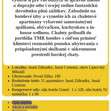
a doprajte sebe i svojej rodine fantastickú
dovolenku plnú zážitkov. Zabudnite na
hotelové izby a vymeňte ich za chaletové
apartmány vybavené samostatnými
spálňami, obývačkou, kuchynkou a in-
house wellness. Chalety pribudli do
portfólia TMR hotelov s cieľom priniesť
klientovi rozmanitú ponuku ubytovania s
prispôsobenými službami v súkromnom
prostredí horskej chaty.
Lokalita:
Jasná Záhradky, Jasná Centrum, okres Liptovský
Mikuláš
Ubytovanie:
Pevné lôžka: 190
Rozloženie izieb:
51 apartmánov Jasná Záhradky, Jasná
Centrum
Kongresové sály:
sála hotela Grand : 1 x 328, sála hotela Tri
studnička: 1 x 90
Opis objektu
Akcie a novinky