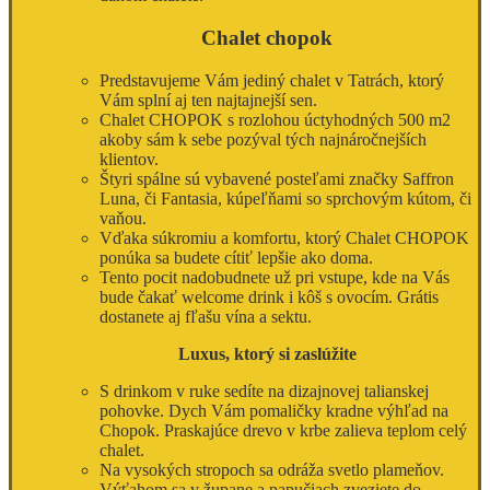
Chalet chopok
Predstavujeme Vám jediný chalet v Tatrách, ktorý
Vám splní aj ten najtajnejší sen.
Chalet CHOPOK s rozlohou úctyhodných 500 m2
akoby sám k sebe pozýval tých najnáročnejších
klientov.
Štyri spálne sú vybavené posteľami značky Saffron
Luna, či Fantasia, kúpeľňami so sprchovým kútom, či
vaňou.
Vďaka súkromiu a komfortu, ktorý Chalet CHOPOK
ponúka sa budete cítiť lepšie ako doma.
Tento pocit nadobudnete už pri vstupe, kde na Vás
bude čakať welcome drink i kôš s ovocím. Grátis
dostanete aj fľašu vína a sektu.
Luxus, ktorý si zaslúžite
S drinkom v ruke sedíte na dizajnovej talianskej
pohovke. Dych Vám pomaličky kradne výhľad na
Chopok. Praskajúce drevo v krbe zalieva teplom celý
chalet.
Na vysokých stropoch sa odráža svetlo plameňov.
Výťahom sa v župane a papučiach zveziete do