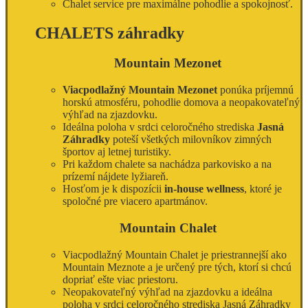
Chalet service pre maximálne pohodlie a spokojnosť.
CHALETS záhradky
Mountain Mezonet
Viacpodlažný Mountain Mezonet
ponúka príjemnú
horskú atmosféru, pohodlie domova a neopakovateľný
výhľad na zjazdovku.
Ideálna poloha v srdci celoročného strediska
Jasná
Záhradky
poteší všetkých milovníkov zimných
športov aj letnej turistiky.
Pri každom chalete sa nachádza parkovisko a na
prízemí nájdete lyžiareň.
Hosťom je k dispozícii
in-house wellness
, ktoré je
spoločné pre viacero apartmánov.
Mountain Chalet
Viacpodlažný Mountain Chalet je priestrannejší ako
Mountain Meznote a je určený pre tých, ktorí si chcú
dopriať ešte viac priestoru.
Neopakovateľný výhľad na zjazdovku a ideálna
poloha v srdci celoročného strediska Jasná Záhradky