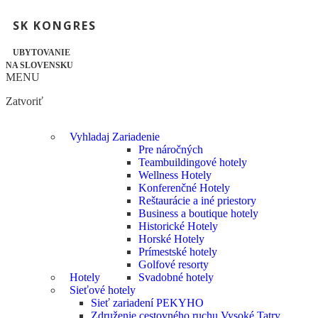
SK KONGRES
UBYTOVANIE
NA SLOVENSKU
MENU
Zatvoriť
Vyhladaj Zariadenie
Pre náročných
Teambuildingové hotely
Wellness Hotely
Konferenčné Hotely
Reštaurácie a iné priestory
Business a boutique hotely
Historické Hotely
Horské Hotely
Prímestské hotely
Golfové resorty
Hotely
Svadobné hotely
Sieťové hotely
Sieť zariadení PEKYHO
Združenie cestovného ruchu Vysoké Tatry