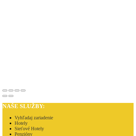
NAŠE SLUŽBY:
Vyhľadaj zariadenie
Hotely
Sieťové Hotely
Penzióny