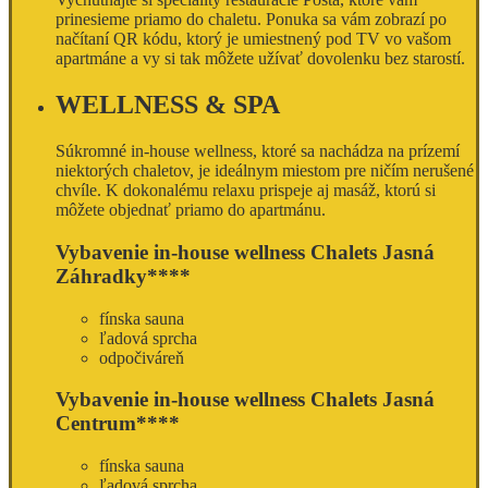
prinesieme priamo do chaletu. Ponuka sa vám zobrazí po
načítaní QR kódu, ktorý je umiestnený pod TV vo vašom
apartmáne a vy si tak môžete užívať dovolenku bez starostí.
WELLNESS & SPA
Súkromné in-house wellness, ktoré sa nachádza na prízemí
niektorých chaletov, je ideálnym miestom pre ničím nerušené
chvíle. K dokonalému relaxu prispeje aj masáž, ktorú si
môžete objednať priamo do apartmánu.
Vybavenie in-house wellness Chalets Jasná
Záhradky****
fínska sauna
ľadová sprcha
odpočiváreň
Vybavenie in-house wellness Chalets Jasná
Centrum****
fínska sauna
ľadová sprcha