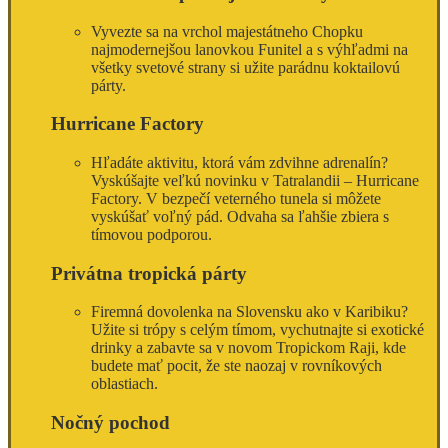
Vyvezte sa na vrchol majestátneho Chopku
najmodernejšou lanovkou Funitel a s výhľadmi na
všetky svetové strany si užite parádnu koktailovú
párty.
Hurricane Factory
Hľadáte aktivitu, ktorá vám zdvihne adrenalín?
Vyskúšajte veľkú novinku v Tatralandii – Hurricane
Factory. V bezpečí veterného tunela si môžete
vyskúšať voľný pád. Odvaha sa ľahšie zbiera s
tímovou podporou.
Privátna tropická párty
Firemná dovolenka na Slovensku ako v Karibiku?
Užite si trópy s celým tímom, vychutnajte si exotické
drinky a zabavte sa v novom Tropickom Raji, kde
budete mať pocit, že ste naozaj v rovníkových
oblastiach.
Nočný pochod