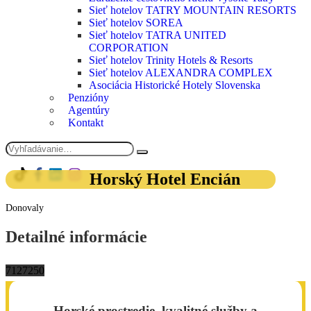
Sieť hotelov TATRY MOUNTAIN RESORTS
Sieť hotelov SOREA
Sieť hotelov TATRA UNITED
CORPORATION
Sieť hotelov Trinity Hotels & Resorts
Sieť hotelov ALEXANDRA COMPLEX
Asociácia Historické Hotely Slovenska
Penzióny
Agentúry
Kontakt
Horský Hotel Encián
Donovaly
Detailné informácie
71
27
2
50
Horské prostredie, kvalitné služby a