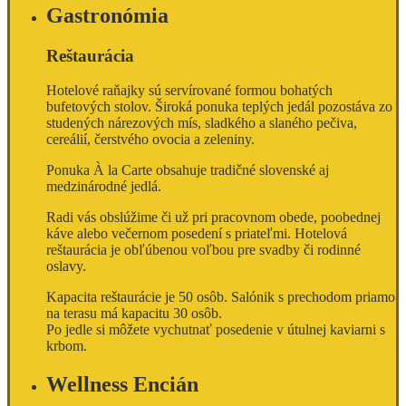
Gastronómia
Reštaurácia
Hotelové raňajky sú servírované formou bohatých
bufetových stolov. Široká ponuka teplých jedál pozostáva zo
studených nárezových mís, sladkého a slaného pečiva,
cereálií, čerstvého ovocia a zeleniny.
Ponuka À la Carte obsahuje tradičné slovenské aj
medzinárodné jedlá.
Radi vás obslúžime či už pri pracovnom obede, poobednej
káve alebo večernom posedení s priateľmi. Hotelová
reštaurácia je obľúbenou voľbou pre svadby či rodinné
oslavy.
Kapacita reštaurácie je 50 osôb. Salónik s prechodom priamo
na terasu má kapacitu 30 osôb.
Po jedle si môžete vychutnať posedenie v útulnej kaviarni s
krbom.
Wellness Encián