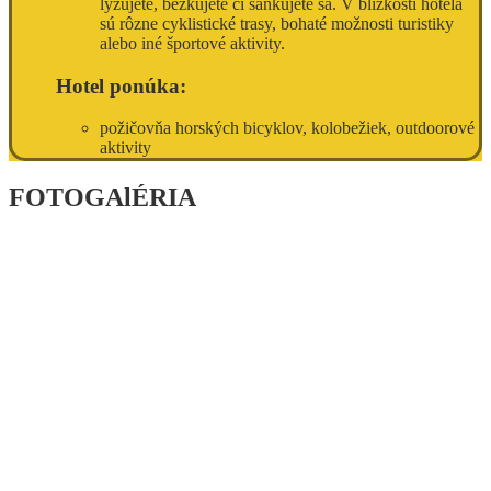
lyžujete, bežkujete či sánkujete sa. V blízkosti hotela
sú rôzne cyklistické trasy, bohaté možnosti turistiky
alebo iné športové aktivity.
Hotel ponúka:
požičovňa horských bicyklov, kolobežiek, outdoorové
aktivity
FOTOGAlÉRIA