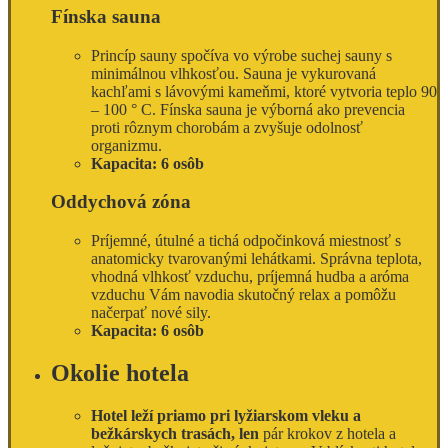
Fínska sauna
Princíp sauny spočíva vo výrobe suchej sauny s
minimálnou vlhkosťou. Sauna je vykurovaná
kachľami s lávovými kameňmi, ktoré vytvoria teplo 90
– 100 ° C. Fínska sauna je výborná ako prevencia
proti rôznym chorobám a zvyšuje odolnosť
organizmu.
Kapacita: 6 osôb
Oddychová zóna
Príjemné, útulné a tichá odpočinková miestnosť s
anatomicky tvarovanými lehátkami. Správna teplota,
vhodná vlhkosť vzduchu, príjemná hudba a aróma
vzduchu Vám navodia skutočný relax a pomôžu
načerpať nové sily.
Kapacita: 6 osôb
Okolie hotela
Hotel leží priamo pri lyžiarskom vleku a
bežkárskych trasách, len
pár krokov z hotela a