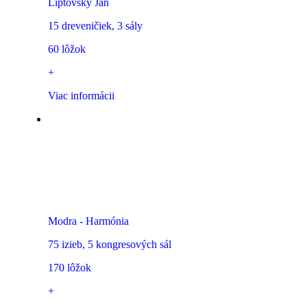
Liptovský Ján
15 dreveničiek, 3 sály
60 lôžok
+
Viac informácii
Hotel pod Lipou Resort
Modra - Harmónia
75 izieb, 5 kongresových sál
170 lôžok
+