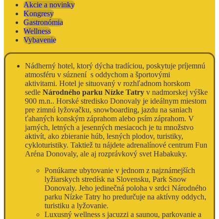
Akcie a novinky
Kongresy
Gastronómia
Wellness
Vybavenie
Nádherný hotel, ktorý dýcha tradíciou, poskytuje príjemnú
atmosféru v súznení s oddychom a športovými
aktivitami. Hotel je situovaný v rozhľadnom horskom
sedle
Národného parku Nízke Tatry
v nadmorskej výške
900 m.n.. Horské stredisko Donovaly je ideálnym miestom
pre zimnú lyžovačku, snowboarding, jazdu na saniach
ťahaných konským záprahom alebo psím záprahom. V
jarných, letných a jesenných mesiacoch je tu množstvo
aktivít, ako zbieranie húb, lesných plodov, turistiky,
cykloturistiky. Taktiež tu nájdete adrenalínové centrum Fun
Aréna Donovaly, ale aj rozprávkový svet Habakuky.
Ponúkame ubytovanie v jednom z najznámejších
lyžiarskych stredísk na Slovensku, Park Snow
Donovaly. Jeho jedinečná poloha v srdci Národného
parku Nízke Tatry ho predurčuje na aktívny oddych,
turistiku a lyžovanie.
Luxusný wellness s jacuzzi a saunou, parkovanie a