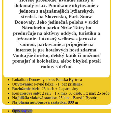
dokonalý relax. Ponúkame ubytovanie v
jednom z najznámejších lyžiarskych
stredísk na Slovensku, Park Snow
Donovaly. Jeho jedinečná poloha v srdci
Národného parku Nízke Tatry ho
predurčuje na aktívny oddych, turistiku a
lyžovanie. Luxusný wellness s jacuzzi a
saunou, parkovanie a pripojenie na
internet je pre hotelových hostí zdarma.
Vonkajšie ihrisko, detský kútik či možnosť
prenajať si kolobežku, alebo bicykel poteší
rodiny s deťmi.
Lokalita:
Donovaly, okres Banská Bystrica
Ubytovanie:
Pevné lôžka: 71, bez prísteliek
Rozloženie izieb:
25 izieb + 2 apartmány
Kongresové sály:
2 sály : 1 x max 50 osôb, 1 x max 25 osôb
Najbližšia vlaková stanica:
25 km – Banská Bystrica
Najbližšia autobusová zastávka:
800 m
Opis objektu