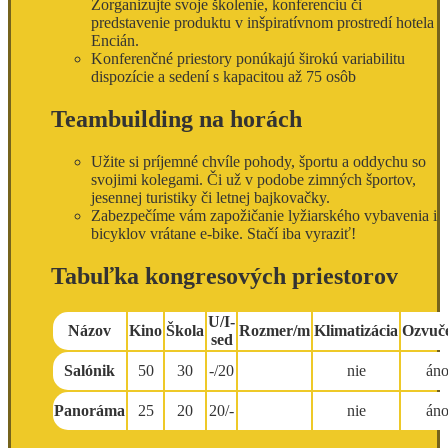
Zorganizujte svoje školenie, konferenciu či
predstavenie produktu v inšpiratívnom prostredí hotela
Encián.
Konferenčné priestory ponúkajú širokú variabilitu
dispozície a sedení s kapacitou až 75 osôb
Teambuilding na horách
Užite si príjemné chvíle pohody, športu a oddychu so
svojimi kolegami. Či už v podobe zimných športov,
jesennej turistiky či letnej bajkovačky.
Zabezpečíme vám zapožičanie lyžiarského vybavenia i
bicyklov vrátane e-bike. Stačí iba vyraziť!
Tabuľka kongresových priestorov
U/I-
Názov
Kino
Škola
Rozmer/m
Klimatizácia
Ozvuč
sed
Salónik
50
30
-/20
nie
án
Panoráma
25
20
20/-
nie
án