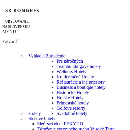
SK KONGRES
UBYTOVANIE
NA SLOVENSKU
MENU
Zatvoriť
Vyhladaj Zariadenie
Pre náročných
Teambuildingové hotely
Wellness Hotely
Konferenčné Hotely
Reštaurácie a iné priestory
Business a boutique hotely
Historické Hotely
Horské Hotely
Prímestské hotely
Golfové resorty
Hotely
Svadobné hotely
Sieťové hotely
Sieť zariadení PEKYHO
Združenie cestovného ruchu Vysoké Tatry