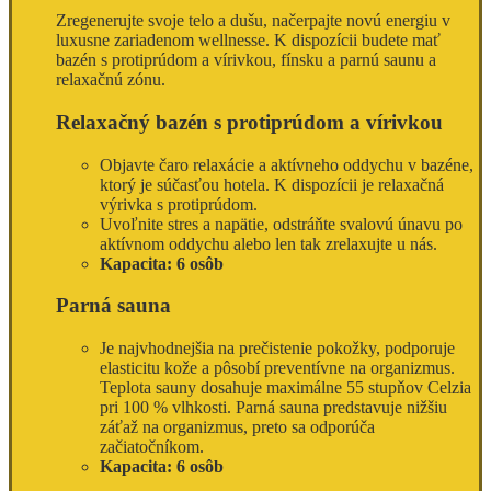
Zregenerujte svoje telo a dušu, načerpajte novú energiu v
luxusne zariadenom wellnesse. K dispozícii budete mať
bazén s protiprúdom a vírivkou, fínsku a parnú saunu a
relaxačnú zónu.
Relaxačný bazén s protiprúdom a vírivkou
Objavte čaro relaxácie a aktívneho oddychu v bazéne,
ktorý je súčasťou hotela. K dispozícii je relaxačná
výrivka s protiprúdom.
Uvoľnite stres a napätie, odstráňte svalovú únavu po
aktívnom oddychu alebo len tak zrelaxujte u nás.
Kapacita: 6 osôb
Parná sauna
Je najvhodnejšia na prečistenie pokožky, podporuje
elasticitu kože a pôsobí preventívne na organizmus.
Teplota sauny dosahuje maximálne 55 stupňov Celzia
pri 100 % vlhkosti. Parná sauna predstavuje nižšiu
záťaž na organizmus, preto sa odporúča
začiatočníkom.
Kapacita: 6 osôb