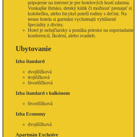
pripojenie na internet je pre hotelových hostí zdarma.
Vonkajšie ihrisko, detský kútik či možnosť prenajať si
kolobežku, alebo bicykel poteší rodiny s deťmi. Na
terase hotela si gurmáni vychutnajú vyhlásené
špeciality z diviny.
Hotel je nefajčiarsky a ponúka priestor na usporiadanie
konferencií, školení, alebo svadieb.
Ubytovanie
Izba štandard
dvojlôžková
trojlôžková
štvorlôžková
Izba štandard s balkónom
štvorlôžková
Izba Economy
dvojlôžková
Apartmán Exclusive