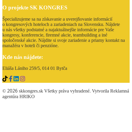
O projekte SK KONGRES
Špecializujeme sa na získavanie a uverejňovanie informácií
o kongresových hoteloch a zariadeniach na Slovensku. Nájdete
u nás všetky podstatné a najaktuálnejšie informácie pre Vaše
kongresy, konferencie, firemné akcie, teambuilding a iné
spoločenské akcie. Nájdite si svoje zariadenie a priamy kontakt na
manažéra v hoteli či penzióne.
Kde nás nájdete:
Eliáša Lániho 259/5, 014 01 Bytča
2026
©
skkongres.sk Všetky práva vyhradené. Vytvorila Reklamná
agentúra
HRIKO