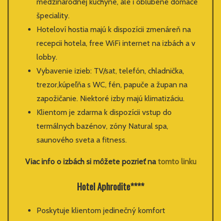
medzinárodnej kuchyne, ale i obľúbené domáce
špeciality.
Hoteloví hostia majú k dispozícii zmenáreň na
recepcii hotela, free WiFi internet na izbách a v
lobby.
Vybavenie izieb: TV/sat, telefón, chladnička,
trezor,kúpeľňa s WC, fén, papuče a župan na
zapožičanie. Niektoré izby majú klimatizáciu.
Klientom je zdarma k dispozícii vstup do
termálnych bazénov, zóny Natural spa,
saunového sveta a fitness.
Viac info o izbách si môžete pozrieť na
tomto linku
Hotel Aphrodite****
Poskytuje klientom jedinečný komfort