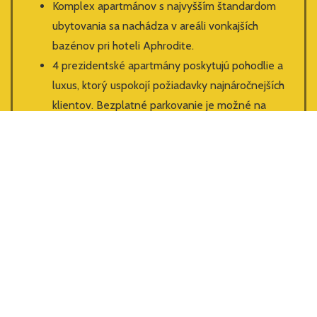
Komplex apartmánov s najvyšším štandardom
ubytovania sa nachádza v areáli vonkajších
bazénov pri hoteli Aphrodite.
4 prezidentské apartmány poskytujú pohodlie a
luxus, ktorý uspokojí požiadavky najnáročnejších
klientov. Bezplatné parkovanie je možné na
parkovisku v bezprostrednej blízkosti komplexu.
V budove je výťah. Ubytovaní klienti ocenia
osobný prístup, 24-hodinový servis, ale napr. i
možnosť poskytnutia masáže priamo v
apartmáne.
Klientom je zdarma k dispozícii vstup do
termálnych bazénov, zóny Natural spa,
saunového sveta a fitness.
Viac info o apartmánoch si môžete pozrieť na
tomto
linku