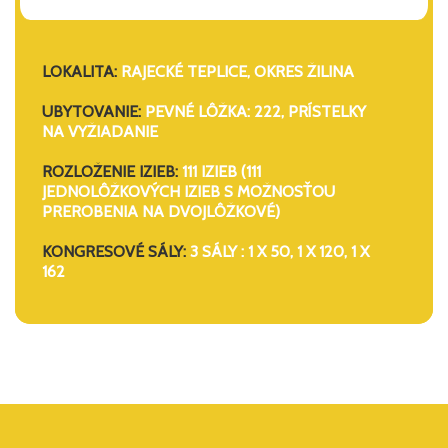
LOKALITA:
RAJECKÉ TEPLICE, OKRES ŽILINA
UBYTOVANIE:
PEVNÉ LÔŽKA: 222, PRÍSTELKY
NA VYŽIADANIE
ROZLOŽENIE IZIEB:
111 IZIEB (111
JEDNOLÔŽKOVÝCH IZIEB S MOŽNOSŤOU
PREROBENIA NA DVOJLÔŽKOVÉ)
KONGRESOVÉ SÁLY:
3 SÁLY : 1 X 50, 1 X 120, 1 X
162