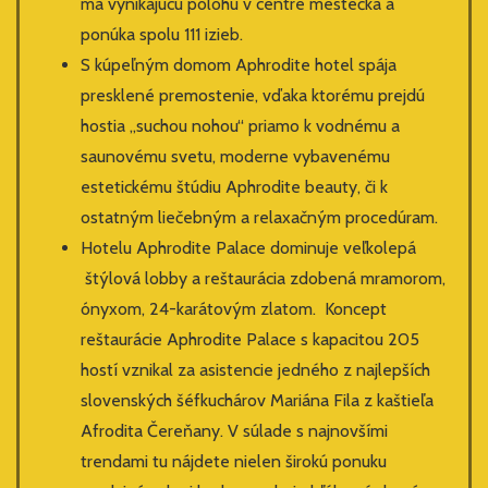
má vynikajúcu polohu v centre mestečka a
ponúka spolu 111 izieb.
S kúpeľným domom Aphrodite hotel spája
presklené premostenie, vďaka ktorému prejdú
hostia „suchou nohou“ priamo k vodnému a
saunovému svetu, moderne vybavenému
estetickému štúdiu Aphrodite beauty, či k
ostatným liečebným a relaxačným procedúram.
Hotelu Aphrodite Palace dominuje veľkolepá
štýlová lobby a reštaurácia zdobená mramorom,
ónyxom, 24-karátovým zlatom. Koncept
reštaurácie Aphrodite Palace s kapacitou 205
hostí vznikal za asistencie jedného z najlepších
slovenských šéfkuchárov Mariána Fila z kaštieľa
Afrodita Čereňany. V súlade s najnovšími
trendami tu nájdete nielen širokú ponuku