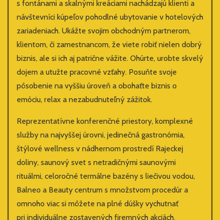
s fontánami a skalnými kreáciami nachádzajú klienti a
návštevníci kúpeľov pohodlné ubytovanie v hotelových
zariadeniach.
Ukážte svojim obchodným partnerom,
klientom, či zamestnancom, že viete robiť nielen dobrý
biznis, ale si ich aj patrične vážite. Ohúrte, urobte skvelý
dojem a utužte pracovné vzťahy. Posuňte svoje
pôsobenie na vyššiu úroveň a obohaťte biznis o
emóciu, relax a nezabudnuteľný zážitok.
Reprezentatívne konferenčné priestory, komplexné
služby na najvyššej úrovni, jedinečná gastronómia,
štýlové wellness v nádhernom prostredí Rajeckej
doliny, saunový svet s netradičnými saunovými
rituálmi, celoročné termálne bazény s liečivou vodou,
Balneo a Beauty centrum s množstvom procedúr a
omnoho viac si môžete na plné dúšky vychutnať
pri individuálne zostavených firemných akciách,