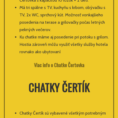
Čertovka s kapacitou 10 lôžok + 2 deti.
Má tri spálne s TV, kuchyňu s krbom, obývačku s
TV, 2x WC, sprchový kút. Možnosť vonkajšieho
posedenia na terase a grilovačky počas letných
pekných večerov.
Ku chatke máme aj posedenie pri potoku s grilom.
Hostia zároveň môžu využiť všetky služby hotela
rovnako ako ubytovaní
Viac info o Chatke Čertovka
CHATKY ČERTÍK
Chatky Čertík sú vybavené všetkým potrebným