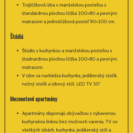
Trojlôžková izba s manželskou posteľou s
štandardnou plochou lôžka 200×80 a pevným
matracom a jednolôžková posteľ 90×200 cm.
Štúdiá
Štúdio s kuchynkou a manželskou posteľou s
štadnardnou plochou lôžka 200×80 a pevným
matracom.
V izbe sa nachádza kuchynka, jedálenský stolík,
nočný stolík a izbový stôl, LED TV 50″
Mezonetové apartmány
Apartmány disponujú obývačkou s vybavenou
kuchynskou linkou bez možnosti varenia, TV vo
všetkých izbách, kuchynka, jedálenský stôl a