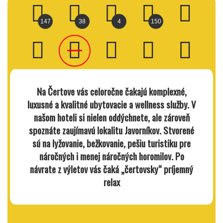
147
38
4
150
N
a Čertove vás celoročne čakajú komplexné,
luxusné a kvalitné ubytovacie a wellness služby. V
našom hoteli si nielen oddýchnete, ale zároveň
spoznáte zaujímavú lokalitu Javorníkov. Stvorené
sú na lyžovanie, bežkovanie, pešiu turistiku pre
náročných i menej náročných horomilov. Po
návrate z výletov vás čaká „čertovsky“ príjemný
relax