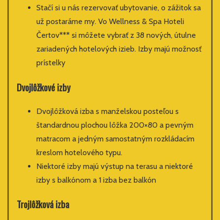
Stačí si u nás rezervovať ubytovanie, o zážitok sa
už postaráme my. Vo Wellness & Spa Hoteli
Čertov*** si môžete vybrať z 38 nových, útulne
zariadených hotelových izieb. Izby majú možnosť
prístelky
Dvojlôžkové izby
Dvojlôžková izba s manželskou posteľou s
štandardnou plochou lôžka 200×80 a pevným
matracom a jedným samostatným rozkládacím
kreslom hotelového typu.
Niektoré izby majú výstup na terasu a niektoré
izby s balkónom a 1 izba bez balkón
Trojlôžková izba