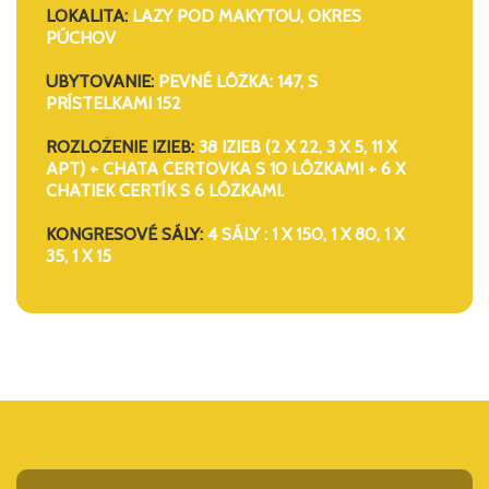
LOKALITA:
LAZY POD MAKYTOU, OKRES
PÚCHOV
UBYTOVANIE:
PEVNÉ LÔŽKA: 147, S
PRÍSTELKAMI 152
ROZLOŽENIE IZIEB:
38 IZIEB (2 X 22, 3 X 5, 11 X
APT) + CHATA ČERTOVKA S 10 LÔŽKAMI + 6 X
CHATIEK ČERTÍK S 6 LÔŽKAMI.
KONGRESOVÉ SÁLY:
4 SÁLY : 1 X 150, 1 X 80, 1 X
35, 1 X 15