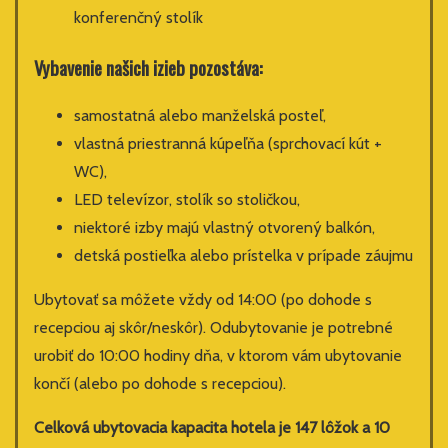
konferenčný stolík
Vybavenie našich izieb pozostáva:
samostatná alebo manželská posteľ,
vlastná priestranná kúpeľňa (sprchovací kút +
WC),
LED televízor, stolík so stoličkou,
niektoré izby majú vlastný otvorený balkón,
detská postieľka alebo prístelka v prípade záujmu
Ubytovať sa môžete vždy od 14:00 (po dohode s
recepciou aj skôr/neskôr). Odubytovanie je potrebné
urobiť do 10:00 hodiny dňa, v ktorom vám ubytovanie
končí (alebo po dohode s recepciou).
Celková ubytovacia kapacita hotela je 147 lôžok a 10