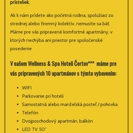
prísteliek.
Ak k nám prídete ako početná rodina, spolužiaci zo
strednej alebo firemný kolektív, nemusíte sa báť.
Máme pre vás pripravené komfortné apartmány, v
ktorých nechýba ani priestor pre spoločenské
posedenie
V našom Wellness & Spa Hoteli Čertov*** máme pre
vás pripraven
ých 10 apartmánov
s týmto vybavením:
WIFI
Parkovanie pri hoteli
Samostatná alebo manželská posteľ / pohovka
Telefón
Dvojposchodový apartmán, balkón
LED TV 50″