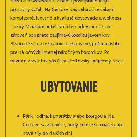
turisti či návštevníci si k nemu postupne budujú
pozitívny vzťah. Na Čertove vás celoročne čakajú
komplexné, luxusné a kvalitné ubytovacie a wellness
služby. V našom hoteli si nielen oddýchnete, ale
zároveň spoznáte zaujímavú lokalitu Javorníkov.
Stvorené sú na lyžovanie, bežkovanie, pešiu turistiku
pre náročných i menej náročných horomilov. Po
návrate z výletov vás čaká „čertovsky“ príjemný relax.
UBYTOVANIE
Párik, rodina, kamarátky alebo kolegovia. Na
Čertove sa zabavíte, oddýchnete si a načerpáte
nové sily do ďalších dní.