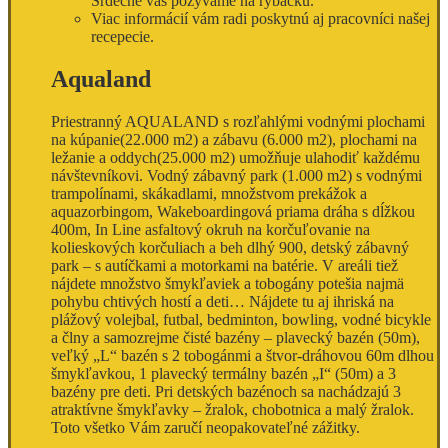
Srdečne vás pozývame na rybačku.
Viac informácií vám radi poskytnú aj pracovníci našej
recepecie.
Aqualand
Priestranný AQUALAND s rozľahlými vodnými plochami
na kúpanie(22.000 m2) a zábavu (6.000 m2), plochami na
ležanie a oddych(25.000 m2) umožňuje ulahodiť každému
návštevníkovi. Vodný zábavný park (1.000 m2) s vodnými
trampolínami, skákadlami, množstvom prekážok a
aquazorbingom, Wakeboardingová priama dráha s dĺžkou
400m, In Line asfaltový okruh na korčuľovanie na
kolieskových korčuliach a beh dlhý 900, detský zábavný
park – s autíčkami a motorkami na batérie. V areáli tiež
nájdete množstvo šmykľaviek a tobogány potešia najmä
pohybu chtivých hostí a deti… Nájdete tu aj ihriská na
plážový volejbal, futbal, bedminton, bowling, vodné bicykle
a člny a samozrejme čisté bazény – plavecký bazén (50m),
veľký „L“ bazén s 2 tobogánmi a štvor-dráhovou 60m dlhou
šmykľavkou, 1 plavecký termálny bazén „I“ (50m) a 3
bazény pre deti. Pri detských bazénoch sa nachádzajú 3
atraktívne šmykľavky – žralok, chobotnica a malý žralok.
Toto všetko Vám zaručí neopakovateľné zážitky.