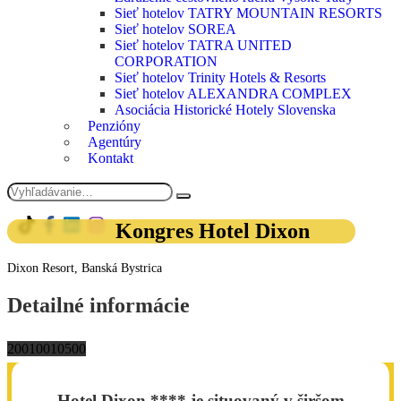
Sieť hotelov TATRY MOUNTAIN RESORTS
Sieť hotelov SOREA
Sieť hotelov TATRA UNITED
CORPORATION
Sieť hotelov Trinity Hotels & Resorts
Sieť hotelov ALEXANDRA COMPLEX
Asociácia Historické Hotely Slovenska
Penzióny
Agentúry
Kontakt
Kongres Hotel Dixon
Dixon Resort, Banská Bystrica
Detailné informácie
200
100
10
500
Hotel Dixon **** je situovaný v širšom