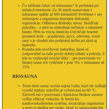
Čo môžeme čakať od infrasauny? Je perfektná pri
redukcii hmotnosti. Za 30 minút saunovania v
infrasaune spálite až 600 kilokalórií! Perfektne v nej
zrelaxujete a organizmu doprajete dokonalú
regeneráciu. Odbúrava dôsledky stresu. Skrášľuje
pokožku – z pleti sa odstraňujú nečistoty a odumreté
bunky. Pleti sa vracia elasticita.Urýchľuje hojenie
poranení kože – popáleniny, jazvy, odreniny, rezné
rany a je vhodná ako podporná liečba pri akné aj
lupienke.
Pomáha telu uvoľňovať endorfíny, ktoré sú
zodpovedné za naše pocity dobrej nálady a pohody. Z
tela sa vyplavujú toxické látky – pre porovnanie vo
fínskej saune ich vylúčime v pote 5%, v infrasaune až
15%.
BIOSAUNA
Tento druh sauny ocenia najmä ľudia, ktorí zle znášajú
vysoké teploty, nakoľko je vyhrievaná na 60 °C.
Zároveň má v porovnaní s klasickou fínskou saunou
vyššiu vlhkosť vzduchu. Je šetrná ku
kardiovaskulárnemu systému, nezaťažuje organizmus
a preto je ideálna pre osoby, ktoré so saunovaním len