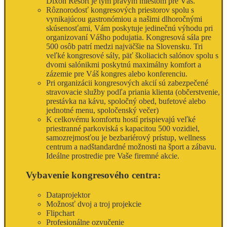
Dixon Resort je tým pravým miestom pre Vás.
Rôznorodosť kongresových priestorov spolu s
vynikajúcou gastronómiou a našimi dlhoročnými
skúsenosťami, Vám poskytuje jedinečnú výhodu pri
organizovaní Vášho podujatia. Kongresová sála pre
500 osôb patrí medzi najväčšie na Slovensku. Tri
veľké kongresové sály, päť školiacich salónov spolu s
dvomi salónikmi poskytnú maximálny komfort a
zázemie pre Váš kongres alebo konferenciu.
Pri organizácii kongresových akcií sú zabezpečené
stravovacie služby podľa priania klienta (občerstvenie,
prestávka na kávu, spoločný obed, bufetové alebo
jednotné menu, spoločenský večer)
K celkovému komfortu hostí prispievajú veľké
priestranné parkoviská s kapacitou 500 vozidiel,
samozrejmosťou je bezbariérový prístup, wellness
centrum a nadštandardné možnosti na šport a zábavu.
Ideálne prostredie pre Vaše firemné akcie.
Vybavenie kongresového centra:
Dataprojektor
Možnosť dvoj a troj projekcie
Flipchart
Profesionálne ozvučenie