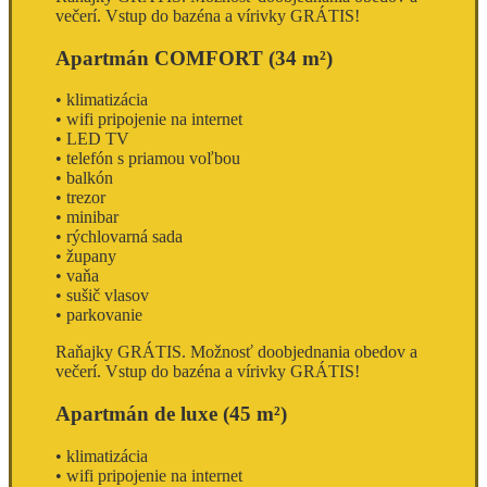
večerí.
Vstup do bazéna a vírivky GRÁTIS!
Apartmán COMFORT
(34 m²)
• klimatizácia
• wifi pripojenie na internet
• LED TV
• telefón s priamou voľbou
• balkón
• trezor
• minibar
• rýchlovarná sada
• župany
• vaňa
• sušič vlasov
• parkovanie
Raňajky
GRÁTIS
. Možnosť doobjednania obedov a
večerí.
Vstup do bazéna a vírivky GRÁTIS!
Apartmán de luxe
(45 m²)
• klimatizácia
• wifi pripojenie na internet