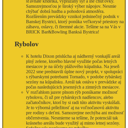
šťavnaté krídelká, vyprážaný syr a ine chuťovky.
Samozrejmosťou je široký výber nápojov. Nesmie
chýbať dobrá hudba a pohodová atmosféra.
Rozšírením prevádzky vznikol jedninečný podnik v
Banskej Bystrici, ktorý ponúka veľkorysé priestory na
zábavu, oslavy, či firemné akcie. Tešíme sa na Vás v
BRICK Bar&Bowling Banksá Bystrica!
Rybolov
K hotelu Dixon prislúcha aj nádherný vonkajší areál
plný zelene, ktorého hlavné využitie počas letných
mesiacov je na účely plážového kúpaliska. Na jeseň
2022 sme predstavili úplne nový projekt, v spolupráci
s rýbarskymi potrebami Tornado, v podobe rybárskej
sezóny na kúpalisku. Areál tak ostáva v prevádzke aj
počas nasledujúcich jesenných a zimných mesiacov.
V rozľahlom jazere plnom rýb ponúkame možnosť
rybolovu, či už pre rybárskych nadšencov, alebo
začiatočníkov, ktorí by si radi túto aktivitu vyskúšali.
Je to výborná príležitosť aj na voľnočasovú aktivitu
pre rodiny s deťmi. Samozrejme nechýba ani možnosť
občerstvenia. Nesmierne sa tešíme, že potenciál tak
krásneho areálu bude využitý aj mimo letnej sezóny.