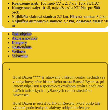
Rozloženie izieb:
100 izieb (77 x 2, 7 x 3, 16 x SUITA)
Kongresové sály:
10 sál, najväčšia sála KII Plus pre 500
osôb
Najbližšia vlaková stanica:
2,2 km,
Hlavná stanica:
3,4 km
Najbližšia autobusová stanica:
3,2 km,
Zastávka MHD:
50
m
Opis objektu
Akcie a novinky
Kongresy
Gastronómia
Wellness
Vybavenie
Hotel Dixon **** je situovaný v širšom centre, nachádza sa
v oddychovej zóne historického mesta Banská Bystrica, pri
letnom kúpalisku a športovo-rekreačnom areáli a neďaleko
ďalších turistických a lyžiarskych centier stredného
Slovenska.
Hotel Dixon je súčasťou Dixon Resortu, ktorý poskytuje
výborné podmienky na aktívny oddych nielen pre