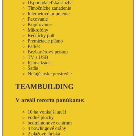
Usporiadateľská služba
Tlmočnícke zariadenie
Internetové pripojenie
Faxovanie
Kopírovanie
Mikrofóny
Rečnícky pult
Premietacie plátno
Parket
Bezbariérový prístup
TV s USB
Klimatizácia
Šatňa
Nefajčiarske prostredie
TEAMBUILDING
V areáli rezortu ponúkame:
10 ha vonkajší areál
vodné plochy
bedmintonové centrum
4 bowlingové dráhy
2 plážové ihriská