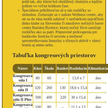
jedál tak, aby klient bol obslúžený chutným a teplým
jedlom vo veľmi krátkom čase.
Špeciálnou príležitosťou sú u nás rozlúčky so
slobodou. Zrelaxujte sa v našom Wellness centre, aby
ste sa do rána mohli zabávať v neďalekom najväčšom
disko klube na Slovensku či množstve nočných barov
centra Banskej Bystrice, ktorej nočný život zaručuje
rozlúčku ako sa patrí. Pripravené prekvapenia pre
budúceho ženícha či nevestu a možnosť
sprostredkovania limuzíny a rôznych aktivít v rámci
hotela aj mimo neho.
Tabuľka kongresových priestorov
Názov
Kino
Škola
Banket
Rozloha/m
Klimatizáci
Kongresová
80
60
–
13,9 x 7
áno
sála I
Kongresová
320
260
130
18,6 x 15,4
áno
sála II
Kongresová
500
400
220
30 x 15,4
áno
sála II Plus
Kongresová
100
80
–
11,1 x 13
áno