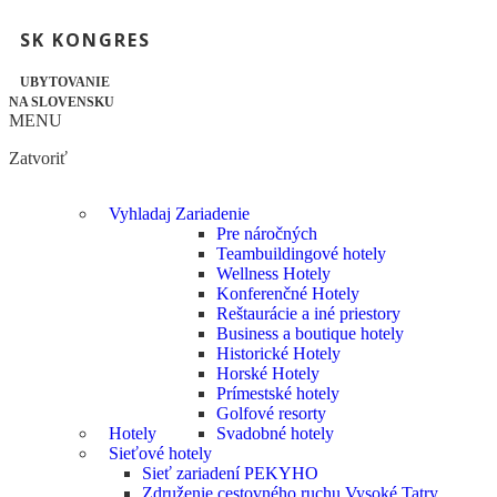
SK KONGRES
UBYTOVANIE
NA SLOVENSKU
MENU
Zatvoriť
Vyhladaj Zariadenie
Pre náročných
Teambuildingové hotely
Wellness Hotely
Konferenčné Hotely
Reštaurácie a iné priestory
Business a boutique hotely
Historické Hotely
Horské Hotely
Prímestské hotely
Golfové resorty
Hotely
Svadobné hotely
Sieťové hotely
Sieť zariadení PEKYHO
Združenie cestovného ruchu Vysoké Tatry