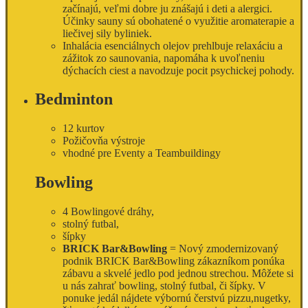
začínajú, veľmi dobre ju znášajú i deti a alergici.
Účinky sauny sú obohatené o využitie aromaterapie a
liečivej sily byliniek.
Inhalácia esenciálnych olejov prehlbuje relaxáciu a
zážitok zo saunovania, napomáha k uvoľneniu
dýchacích ciest a navodzuje pocit psychickej pohody.
Bedminton
12 kurtov
Požičovňa výstroje
vhodné pre Eventy a Teambuildingy
Bowling
4 Bowlingové dráhy,
stolný futbal,
šípky
BRICK Bar&Bowling
=
Nový zmodernizovaný
podnik BRICK Bar&Bowling zákazníkom ponúka
zábavu a skvelé jedlo pod jednou strechou. Môžete si
u nás zahrať bowling, stolný futbal, či šípky. V
ponuke jedál nájdete výbornú čerstvú pizzu,nugetky,