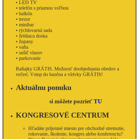
• LED TV
• telefón s priamou voľbou
• balkón
• trezor
• minibar
• rýchlovarná sada
• žehliaca doska
• župany
• vaňa
• sušič vlasov
• parkovanie
Raňajky GRÁTIS. Možnosť doobjednania obedov a
večerí
.
Vstup do bazéna a vírivky GRÁTIS!
Aktuálnu ponuku
si môžete pozrieť
TU
KONGRESOVÉ CENTRUM
Hľadáte príjemné miesto pre obchodné stretnutie,
rokovanie, školenie, kongres alebo konferenciu?