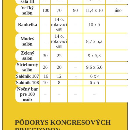
sála III
Veľký
100
70
90
11,4 x 10
áno
salón
14 o.
Banketka
–
rokovací
–
10 x 5
stôl
14 o.
Modrý
–
rokovací
–
8,7 x 5,2
salón
stôl
Zelený
30
25
–
9 x 5,3
salón
Strieborný
26
20
–
9,6 x 5,6
salón
Salónik 107
16
12
–
6 x 4
Salónik 108
10
8
–
6 x 5
Nočný bar
pre 100
–
–
–
–
osôb
PÔDORYS KONGRESOVÝCH