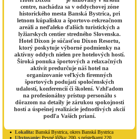
centre, nachádza sa v oddychovej zóne
historického mesta Banská Bystrica, pri
letnom kúpalisku a športovo-rekreačnom
areáli a neďaleko ďalších turistických a
lyžiarskych centier stredného Slovenska.
Hotel Dixon je súčasťou Dixon Resortu,
ktorý poskytuje výborné podmienky na
aktívny oddych nielen pre hotelových hostí.
Široká ponuka športových a relaxačných
aktivít predurčuje náš hotel na
organizovanie veľkých firemných
športových podujatí spoločenských
udalostí, konferencií či školení. Vzhľadom
na profesionálny prístup personálu s
dôrazom na detaily je zárukou spokojnosti
hostí a úspešnej realizácie jednotlivých akcií
podľa Vaších prianí.
Lokalita:
Banská Bystrica, okres Banská Bystrica
Ubytovanie:
Pevné lôžka: 200, s prístelkami 220