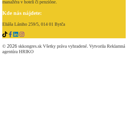
manažéra v hoteli či penzióne.
Kde nás nájdete:
Eliáša Lániho 259/5, 014 01 Bytča
2026
©
skkongres.sk Všetky práva vyhradené. Vytvorila Reklamná
agentúra
HRIKO