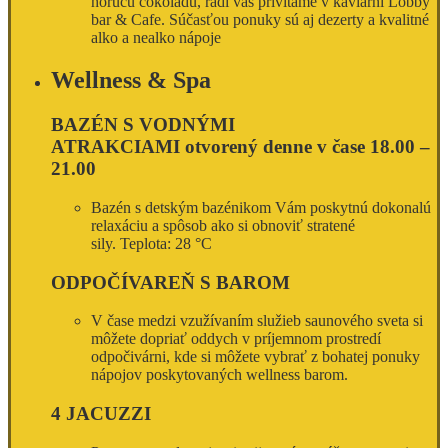
horúcu čokoládu, radi vás privítame v kaviarni Lobby
bar & Cafe. Súčasťou ponuky sú aj dezerty a kvalitné
alko a nealko nápoje
Wellness & Spa
BAZÉN S VODNÝMI
ATRAKCIAMI otvorený denne
v
čase 18.00 –
21.00
Bazén s detským bazénikom Vám poskytnú dokonalú
relaxáciu a spôsob ako si obnoviť stratené
sily. Teplota: 28 °C
ODPOČÍVAREŇ S BAROM
V čase medzi vzužívaním služieb saunového sveta si
môžete dopriať oddych v príjemnom prostredí
odpočivárni, kde si môžete vybrať z bohatej ponuky
nápojov poskytovaných wellness barom.
4 JACUZZI