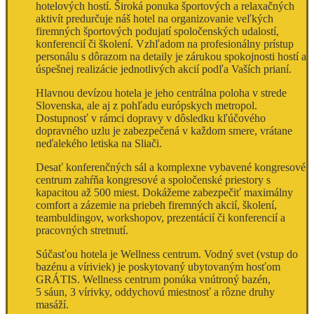
hotelových hostí. Široká ponuka športových a relaxačných
aktivít predurčuje náš hotel na organizovanie veľkých
firemných športových podujatí spoločenských udalostí,
konferencií či školení. Vzhľadom na profesionálny prístup
personálu s dôrazom na detaily je zárukou spokojnosti hostí a
úspešnej realizácie jednotlivých akcií podľa Vaších prianí.
Hlavnou devízou hotela je jeho centrálna poloha v strede
Slovenska, ale aj z pohľadu európskych metropol.
Dostupnosť v rámci dopravy v dôsledku kľúčového
dopravného uzlu je zabezpečená v každom smere, vrátane
neďalekého letiska na Sliači.
Desať konferenčných sál a komplexne vybavené kongresové
centrum zahŕňa kongresové a spoločenské priestory s
kapacitou až 500 miest. Dokážeme zabezpečiť maximálny
comfort a zázemie na priebeh firemných akcií, školení,
teambuldingov, workshopov, prezentácií či konferencií a
pracovných stretnutí.
Súčasťou hotela je Wellness centrum. Vodný svet (vstup do
bazénu a víriviek) je poskytovaný ubytovaným hosťom
GRÁTIS. Wellness centrum ponúka vnútroný bazén,
5 sáun, 3 vírivky, oddychovú miestnosť a rôzne druhy
masáží.