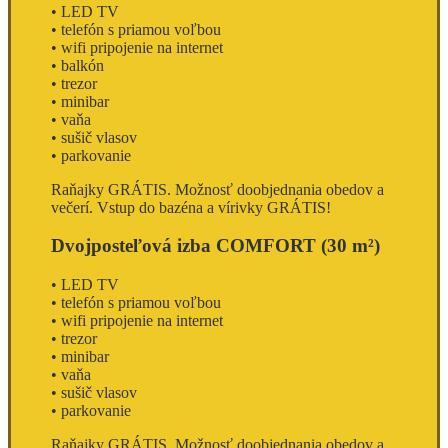
• LED TV
• telefón s priamou voľbou
• wifi pripojenie na internet
• balkón
• trezor
• minibar
• vaňa
• sušič vlasov
• parkovanie
Raňajky
GRÁTIS
. Možnosť doobjednania obedov a
večerí.
Vstup do bazéna a vírivky GRÁTIS!
Dvojposteľová izba COMFORT
(30 m²)
• LED TV
• telefón s priamou voľbou
• wifi pripojenie na internet
• trezor
• minibar
• vaňa
• sušič vlasov
• parkovanie
Raňajky
GRÁTIS
. Možnosť doobjednania obedov a