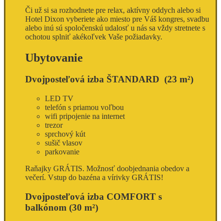
Či už si sa rozhodnete pre relax, aktívny oddych alebo si
Hotel Dixon vyberiete ako miesto pre Váš kongres, svadbu
alebo inú sú spoločenskú udalosť u nás sa vždy stretnete s
ochotou splniť akékoľvek Vaše požiadavky.
Ubytovanie
Dvojposteľová izba ŠTANDARD
(23 m²)
LED TV
telefón s priamou voľbou
wifi pripojenie na internet
trezor
sprchový kút
sušič vlasov
parkovanie
Raňajky
GRÁTIS
. Možnosť doobjednania obedov a
večerí.
Vstup do bazéna a vírivky GRÁTIS!
Dvojposteľová izba COMFORT s
balkónom
(30 m²)