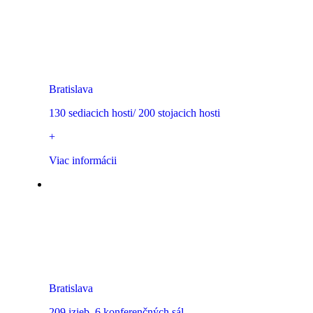
UFO watch.taste.groove.
Bratislava
130 sediacich hosti/ 200 stojacich hosti
+
Viac informácii
Sheraton Bratislava Hotel
Bratislava
209 izieb, 6 konferenčných sál