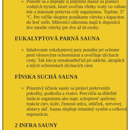
Ponorte sa a doprajte si prijemnú masáž za pomoci
vodných trysiek, ktoré uvoľnia všetky svaly vo vašom
tele a dokonale prekrvia celý organizmus. Teplota: 37
°C. Pre väčšie skupiny ponúkame vírivku s kapacitou
do šesť osôb. Milovníci súkromia majú k dispozícii
dve menšie vírivky pre dve až tri osoby.
EUKALYPTOVÁ PARNÁ SAUNA
Inhalovanie eukalyptovej pary pomáha pri ochrane
pred vírusovými ochoreniami a uvoľňuje dýchacie
cesty. Tak isto je nenahraditeľná pri nádche, alergiách
a iných ochoreniach dýchacích ciest.
FÍNSKA SUCHÁ SAUNA
Priaznivý účinok sauny sa prejaví prekrvením
pokožky, podkožia a svalov. Precvičia sa dôležité
funkcie organizmu ako napr. schopnosť správnej
reakcie ciev, kože, činnosti srdca, obličiek, nervovej
sústavy atď. Sauna zlepšuje imunitný systém a celkovú
regeneráciu.
2 INFRA SAUNY