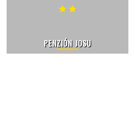
PENZIÓN JOSU
ZUBEREC
33 izieb, 4 kongresové sály
103 lôžok