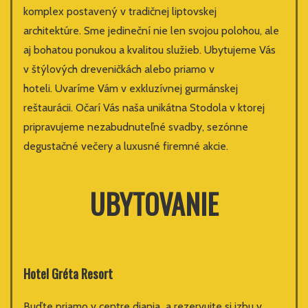
komplex postavený v tradičnej liptovskej
architektúre. Sme jedineční nie len svojou polohou, ale
aj bohatou ponukou a kvalitou služieb. Ubytujeme Vás
v štýlových dreveničkách alebo priamo v
hoteli. Uvaríme Vám v exkluzívnej gurmánskej
reštaurácii. Očarí Vás naša unikátna Stodola v ktorej
pripravujeme nezabudnuteľné svadby, sezónne
degustačné večery a luxusné firemné akcie.
UBYTOVANIE
Hotel Gréta Resort
Buďte priamo v centre diania a rezervujte si izbu v