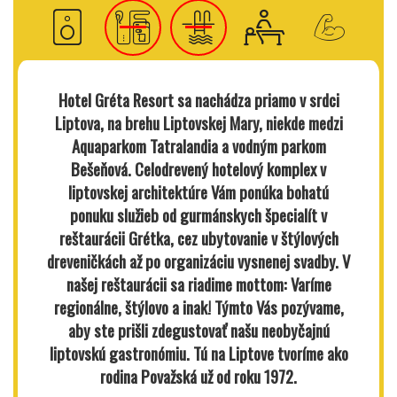
Hotel Gréta Resort sa nachádza priamo v srdci
Liptova, na brehu Liptovskej Mary, niekde medzi
Aquaparkom Tatralandia a vodným parkom
Bešeňová. Celodrevený hotelový komplex v
liptovskej architektúre Vám ponúka bohatú
ponuku služieb od gurmánskych špecialít v
reštaurácii Grétka, cez ubytovanie v štýlových
dreveničkách až po organizáciu vysnenej svadby. V
našej reštaurácii sa riadime mottom: Varíme
regionálne, štýlovo a inak! Týmto Vás pozývame,
aby ste prišli zdegustovať našu neobyčajnú
liptovskú gastronómiu. Tú na Liptove tvoríme ako
rodina Považská už od roku 1972.