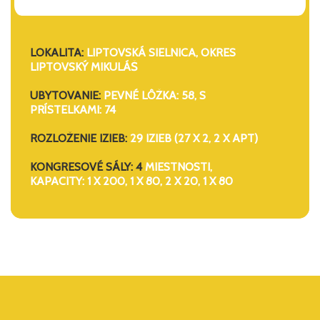
LOKALITA:
LIPTOVSKÁ SIELNICA, OKRES
LIPTOVSKÝ MIKULÁŠ
UBYTOVANIE:
PEVNÉ LÔŽKA: 58, S
PRÍSTELKAMI: 74
ROZLOŽENIE IZIEB:
29 IZIEB (27 X 2, 2 X APT)
KONGRESOVÉ SÁLY: 4
MIESTNOSTI,
KAPACITY: 1 X 200, 1 X 80, 2 X 20, 1 X 80