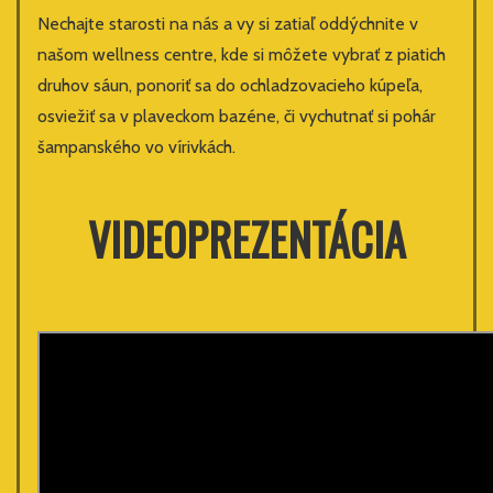
Nechajte starosti na nás a vy si zatiaľ oddýchnite v
našom wellness centre, kde si môžete vybrať z piatich
druhov sáun, ponoriť sa do ochladzovacieho kúpeľa,
osviežiť sa v plaveckom bazéne, či vychutnať si pohár
šampanského vo vírivkách.
VIDEOPREZENTÁCIA