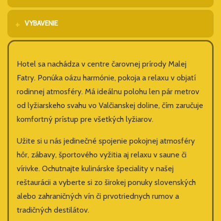
VYBAVENIE
Hotel sa nachádza v centre čarovnej prírody Malej
Fatry. Ponúka oázu harmónie, pokoja a relaxu v objatí
rodinnej atmosféry. Má ideálnu polohu len pár metrov
od lyžiarskeho svahu vo Valčianskej doline, čím zaručuje
komfortný prístup pre všetkých lyžiarov.
Užite si u nás jedinečné spojenie pokojnej atmosféry
hôr, zábavy, športového vyžitia aj relaxu v saune či
vírivke. Ochutnajte kulinárske špeciality v našej
reštaurácii a vyberte si zo širokej ponuky slovenských
alebo zahraničných vín či prvotriednych rumov a
tradičných destilátov.