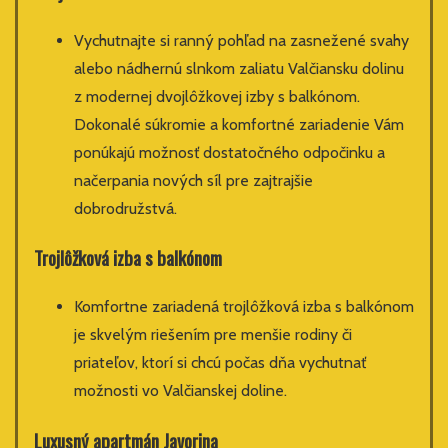
Vychutnajte si ranný pohľad na zasnežené svahy
alebo nádhernú slnkom zaliatu Valčiansku dolinu
z modernej dvojlôžkovej izby s balkónom.
Dokonalé súkromie a komfortné zariadenie Vám
ponúkajú možnosť dostatočného odpočinku a
načerpania nových síl pre zajtrajšie
dobrodružstvá.
Trojlôžková izba s balkónom
Komfortne zariadená trojlôžková izba s balkónom
je skvelým riešením pre menšie rodiny či
priateľov, ktorí si chcú počas dňa vychutnať
možnosti vo Valčianskej doline.
Luxusný apartmán Javorina