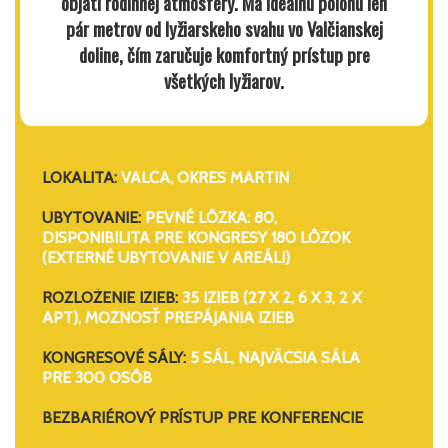
objatí rodinnej atmosféry. Má ideálnu polohu len
pár metrov od lyžiarskeho svahu vo Valčianskej
doline, čím zaručuje komfortný prístup pre
všetkých lyžiarov.
LOKALITA:
VALČA, OKRES MARTIN
UBYTOVANIE:
PEVNÉ LÔŽKA: 80,
DISPONIBILITA PRE KONGRESY 180 LÔŽOK
(EXTERNÉ UBYTOVANIE V AREÁLI)
ROZLOŽENIE IZIEB:
35 IZIEB (27 X 2, 6 X 3, 2 X
APT), MOŽNOSŤ PREPÁJANIA IZIEB
KONGRESOVÉ SÁLY:
5 SÁL, NAJVÄČŠIA SÁLA
PRE 300 OSÔB
BEZBARIÉROVÝ PRÍSTUP PRE KONFERENCIE