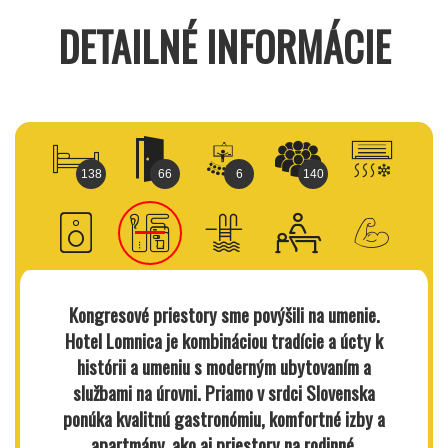
DETAILNÉ INFORMÁCIE
138
66
6
140
Kongresové priestory sme povýšili na umenie.
Hotel Lomnica
je kombináciou tradície a úcty k
histórii a umeniu s moderným ubytovaním a
službami na úrovni. Priamo v srdci Slovenska
ponúka kvalitnú gastronómiu, komfortné izby a
apartmány, ako aj priestory na rodinné,