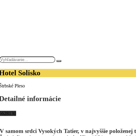
Hotel Solisko
Štrbské Pleso
Detailné informácie
56
28
1
30
V samom srdci Vysokých Tatier, v najvyššie položenej 