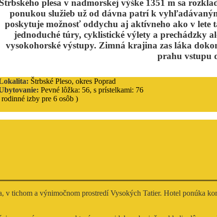
Štrbského plesa v nadmorskej výške 1351 m sa rozklad
ponukou služieb už od dávna patrí k vyhľadávaným 
poskytuje možnosť oddychu aj aktívneho ako v lete t
jednoduché túry, cyklistické výlety a prechádzky a
vysokohorské výstupy. Zimná krajina zas láka dokon
prahu vstupu d
Lokalita:
Štrbské Pleso, okres Poprad
Ubytovanie:
Pevné lôžka: 56, s prístelkami: 76
 rodinné izby pre 6 osôb )
sa, v tichom a výnimočnom prostredí Vysokých Tatier. Hotel ponúka kom