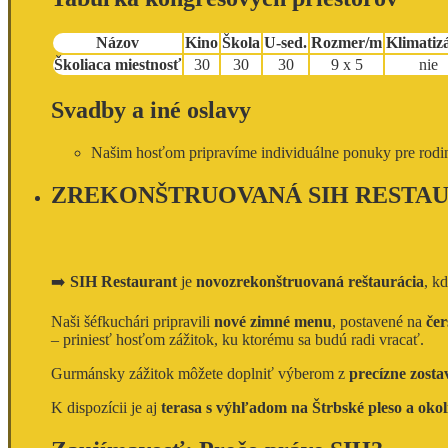
Názov
Kino
Škola
U-sed.
Rozmer/m
Klimatiz
Školiaca miestnosť
30
30
30
9 x 5
nie
Svadby a iné oslavy
Našim hosťom pripravíme individuálne ponuky pre rodinné
ZREKONŠTRUOVANÁ SIH RESTA
➡️
SIH Restaurant
je
novozrekonštruovaná reštaurácia
, k
Naši šéfkuchári pripravili
nové zimné menu
, postavené na
čer
– priniesť hosťom zážitok, ku ktorému sa budú radi vracať.
Gurmánsky zážitok môžete doplniť výberom z
precízne zosta
K dispozícii je aj
terasa s výhľadom na Štrbské pleso a okoli