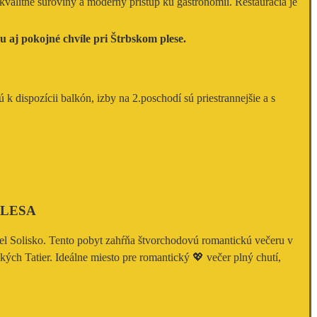
valitné suroviny a moderný prístup ku gastronómii. Reštaurácia je
u aj pokojné chvíle pri Štrbskom plese.
k dispozícii balkón, izby na 2.poschodí sú priestrannejšie a s
PLESA
el Solisko. Tento pobyt zahŕňa štvorchodovú romantickú večeru v
kých Tatier. Ideálne miesto pre romantický 💖 večer plný chutí,