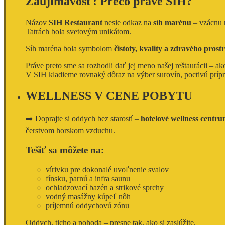
Zaujímavosť: Prečo práve SIH?
Názov
SIH Restaurant
nesie odkaz na
síh marénu
– vzácnu r
Tatrách bola svetovým unikátom.
Síh maréna bola symbolom
čistoty, kvality a zdravého prost
Práve preto sme sa rozhodli dať jej meno našej reštaurácii – a
V SIH kladieme rovnaký dôraz na výber surovín, poctivú prípravu
WELLNESS V CENE POBYTU
➡️ Doprajte si oddych bez starostí –
hotelové wellness centru
čerstvom horskom vzduchu.
Tešiť sa môžete na:
vírivku pre dokonalé uvoľnenie svalov
fínsku, parnú a infra saunu
ochladzovací bazén a strikové sprchy
vodný masážny kúpeľ nôh
príjemnú oddychovú zónu
Oddych, ticho a pohoda – presne tak, ako si zaslúžite.