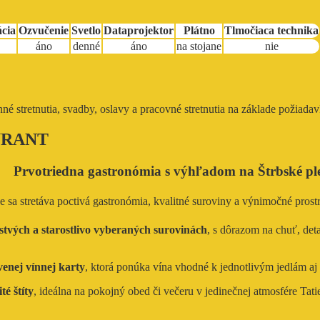
ácia
Ozvučenie
Svetlo
Dataprojektor
Plátno
Tlmočiaca technika
áno
denné
áno
na stojane
nie
 stretnutia, svadby, oslavy a pracovné stretnutia na základe požiadav
URANT
Prvotriedna gastronómia s výhľadom na Štrbské pl
de sa stretáva poctivá gastronómia, kvalitné suroviny a výnimočné prost
stvých a starostlivo vyberaných surovinách
, s dôrazom na chuť, det
venej vínnej karty
, ktorá ponúka vína vhodné k jednotlivým jedlám aj
té štíty
, ideálna na pokojný obed či večeru v jedinečnej atmosfére Tatie