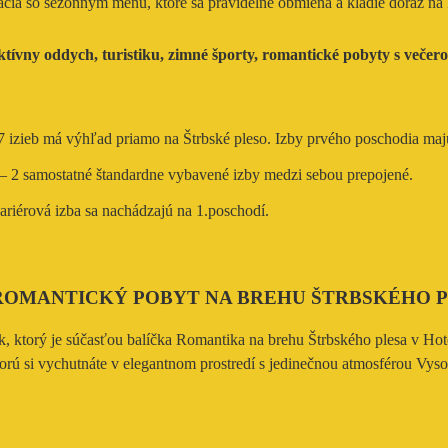
cia so sezónnym menu, ktoré sa pravidelne obmieňa a kladie dôraz na k
ktívny oddych, turistiku, zimné športy, romantické pobyty s večero
7 izieb má výhľad priamo na Štrbské pleso. Izby prvého poschodia majú 
y – 2 samostatné štandardne vybavené izby medzi sebou prepojené.
iérová izba sa nachádzajú na 1.poschodí.
ROMANTICKÝ POBYT NA BREHU ŠTRBSKÉHO 
, ktorý je súčasťou balíčka Romantika na brehu Štrbského plesa v Hot
orú si vychutnáte v elegantnom prostredí s jedinečnou atmosférou Vyso