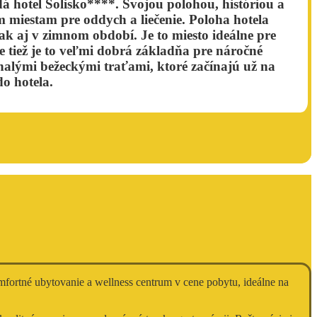
á hotel Solisko****. Svojou polohou, históriou a
miestam pre oddych a liečenie. Poloha hotela
ak aj v zimnom období. Je to miesto ideálne pre
le tiež je to veľmi dobrá základňa pre náročné
alými bežeckými traťami, ktoré začínajú už na
o hotela.
fortné ubytovanie a wellness centrum v cene pobytu, ideálne na