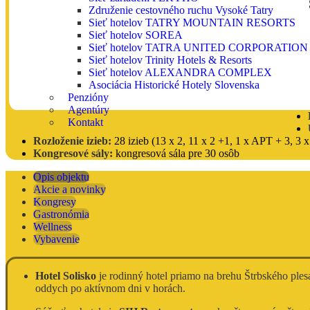
Združenie cestovného ruchu Vysoké Tatry
Sieť hotelov TATRY MOUNTAIN RESORTS
Sieť hotelov SOREA
Sieť hotelov TATRA UNITED CORPORATION
Sieť hotelov Trinity Hotels & Resorts
Sieť hotelov ALEXANDRA COMPLEX
Asociácia Historické Hotely Slovenska
Penzióny
Agentúry
Kontakt
Rozloženie izieb:
28 izieb (13 x 2, 11 x 2 +1, 1 x APT + 3, 3 x
Kongresové sály:
kongresová sála pre 30 osôb
Opis objektu
Akcie a novinky
Kongresy
Gastronómia
Wellness
Vybavenie
Hotel Solisko
je rodinný hotel priamo na brehu Štrbského ple
oddych po aktívnom dni v horách.