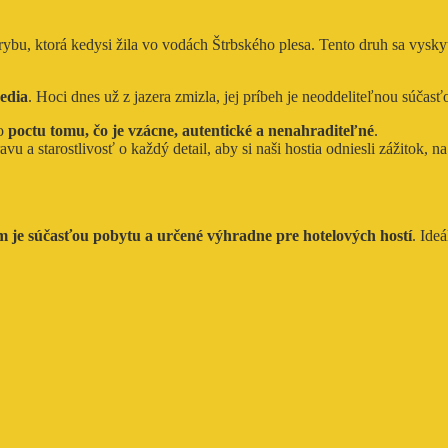
ybu, ktorá kedysi žila vo vodách Štrbského plesa. Tento druh sa vysk
redia
. Hoci dnes už z jazera zmizla, jej príbeh je neoddeliteľnou súčasťo
ko
poctu tomu, čo je vzácne, autentické a nenahraditeľné
.
 a starostlivosť o každý detail, aby si naši hostia odniesli zážitok, n
m je súčasťou pobytu a určené výhradne pre hotelových hostí
. Ide