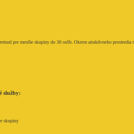
etnutí pre menšie skupiny do 30 osôb. Okrem atraktívneho prostredia m
é služby:
re skupiny