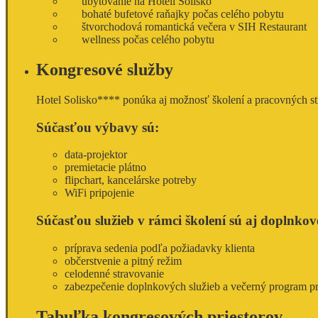
ubytovanie na Hoteli Solisko
bohaté bufetové raňajky počas celého pobytu
štvorchodová romantická večera v SIH Restaurant
wellness počas celého pobytu
Kongresové služby
Hotel Solisko**** ponúka aj možnosť školení a pracovných str
Súčasťou výbavy sú:
data-projektor
premietacie plátno
flipchart, kancelárske potreby
WiFi pripojenie
Súčasťou služieb v rámci školení sú aj doplnkov
príprava sedenia podľa požiadavky klienta
občerstvenie a pitný režim
celodenné stravovanie
zabezpečenie doplnkových služieb a večerný program p
Tabuľka kongresových priestorov