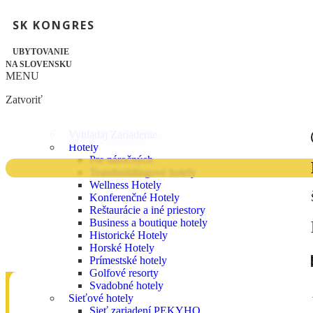
SK KONGRES
UBYTOVANIE
NA SLOVENSKU
MENU
Zatvoriť
Vyhladaj Zariadenie
Hotely
Pre náročných
Teambuildingové hotely
Wellness Hotely
Konferenčné Hotely
Reštaurácie a iné priestory
Business a boutique hotely
Historické Hotely
Horské Hotely
Prímestské hotely
Golfové resorty
Svadobné hotely
Sieťové hotely
Sieť zariadení PEKYHO