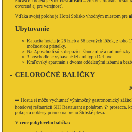
Súčasťou hotela je
SIH Restaurant
– zrekonštruovaná reštaurá
otvorená aj pre verejnosť.
Vďaka svojej polohe je Hotel Solisko vhodným miestom pre
a
Ubytovanie
Kapacita hotela je 28 izieb a 56 pevných lôžok, z toho 1
možnosťou prístelky.
Na 2.poschodí sú k dispozícii štandardné a rodinné izb
3.poschodie je vybavené izbami typu DeLuxe.
Kráľovský apartmán s dvoma oddelenými izbami a bezbar
CELOROČNÉ BALÍČKY
➡️ Hostia si môžu vychutnať výnimočný gastronomický zážitok
hotelovej reštaurácii SIH Restaurant s pohárom 🥂 prosecca, kt
pokoja a noblesy priamo na brehu Štrbské pleso.
V cene pobytového balíčka: