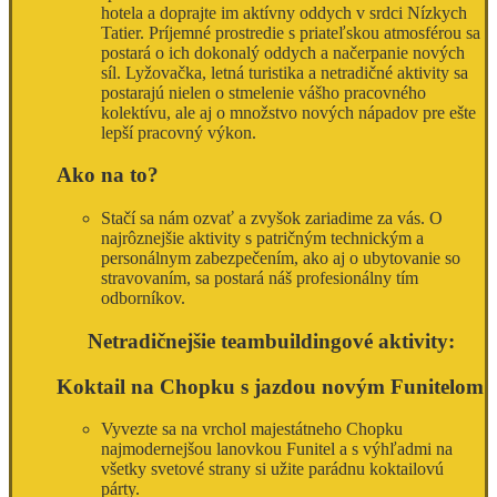
hotela a doprajte im aktívny oddych v srdci Nízkych
Tatier. Príjemné prostredie s priateľskou atmosférou sa
postará o ich dokonalý oddych a načerpanie nových
síl. Lyžovačka, letná turistika a netradičné aktivity sa
postarajú nielen o stmelenie vášho pracovného
kolektívu, ale aj o množstvo nových nápadov pre ešte
lepší pracovný výkon.
Ako na to?
Stačí sa nám ozvať a zvyšok zariadime za vás. O
najrôznejšie aktivity s patričným technickým a
personálnym zabezpečením, ako aj o ubytovanie so
stravovaním, sa postará náš profesionálny tím
odborníkov.
Netradičnejšie teambuildingové aktivity:
Koktail na Chopku s jazdou novým Funitelom
Vyvezte sa na vrchol majestátneho Chopku
najmodernejšou lanovkou Funitel a s výhľadmi na
všetky svetové strany si užite parádnu koktailovú
párty.