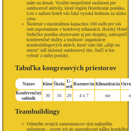
máte na dosah. Využite nespočetné možnosti pre
outdoorové aktivity, ktoré región Horehronie ponúka.
Len v našom hoteli vás čaká vysoká hodnota za nízku
cenu.
Školenie s maximálnou kapacitou 100 osôb pre vás
radi usporiadame v hotelovej reštaurácii. Horský Hotel
Srdiečko ponúka ubytovanie aj pre skupiny, zabezpečí
konferenčné služby a možnosť organizácie
teambuildingových aktivít, ktoré vám rád „ušije na
mieru“ náš skúsený outdoorový tím. Stačí si len
vybrať z našej ponuky.
Tabuľka kongresových priestorov
U-
Názov
Kino
Škola
Rozmer/m
Klimatizácia
Ozvu
sed
Konferenčný
30
16
20
4 x 7
nie
n
salónik
Teambuildingy
Odmeňte svojich zamestnancov tým najlepším
spôsobom – zverte ich do starostlivosti nášho horského