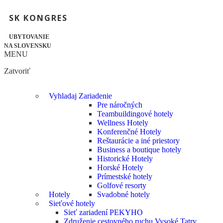
SK KONGRES
UBYTOVANIE
NA SLOVENSKU
MENU
Zatvoriť
Vyhladaj Zariadenie
Pre náročných
Teambuildingové hotely
Wellness Hotely
Konferenčné Hotely
Reštaurácie a iné priestory
Business a boutique hotely
Historické Hotely
Horské Hotely
Prímestské hotely
Golfové resorty
Hotely
Svadobné hotely
Sieťové hotely
Sieť zariadení PEKYHO
Združenie cestovného ruchu Vysoké Tatry