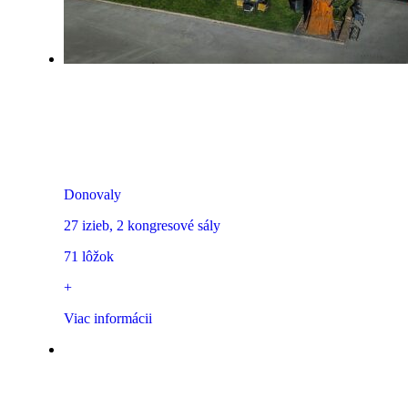
Horský Hotel Encián
Donovaly
27 izieb, 2 kongresové sály
71 lôžok
+
Viac informácii