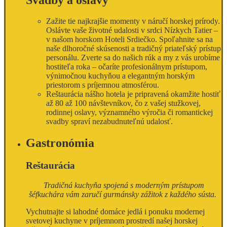
Zažite tie najkrajšie momenty v náručí horskej prírody.
Oslávte vaše životné udalosti v srdci Nízkych Tatier –
v našom horskom Hoteli Srdiečko. Spoľahnite sa na
naše dlhoročné skúsenosti a tradičný priateľský prístup
personálu. Zverte sa do našich rúk a my z vás urobíme
hostiteľa roka – očaríte profesionálnym prístupom,
výnimočnou kuchyňou a elegantným horským
priestorom s príjemnou atmosférou.
Reštaurácia nášho hotela je pripravená okamžite hostiť
až 80 až 100 návštevníkov, čo z vašej stužkovej,
rodinnej oslavy, významného výročia či romantickej
svadby spraví nezabudnuteľnú udalosť.
Gastronómia
Reštaurácia
Tradičná kuchyňa spojená s moderným prístupom
šéfkuchára vám zaručí gurmánsky zážitok z každého sústa.
Vychutnajte si lahodné domáce jedlá i ponuku modernej
svetovej kuchyne v príjemnom prostredí našej horskej