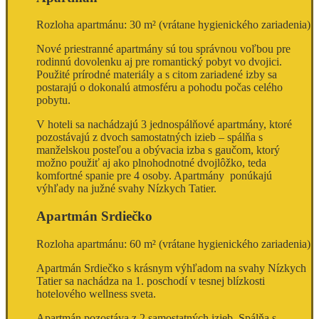
Rozloha apartmánu: 30 m² (vrátane hygienického zariadenia)
Nové priestranné apartmány sú tou správnou voľbou pre
rodinnú dovolenku aj pre romantický pobyt vo dvojici.
Použité prírodné materiály a s citom zariadené izby sa
postarajú o dokonalú atmosféru a pohodu počas celého
pobytu.
V hoteli sa nachádzajú 3 jednospálňové apartmány, ktoré
pozostávajú z dvoch samostatných izieb – spálňa s
manželskou posteľou a obývacia izba s gaučom, ktorý
možno použiť aj ako plnohodnotné dvojlôžko, teda
komfortné spanie pre 4 osoby. Apartmány ponúkajú
výhľady na južné svahy Nízkych Tatier.
Apartmán Srdiečko
Rozloha apartmánu: 60 m² (vrátane hygienického zariadenia)
Apartmán Srdiečko s krásnym výhľadom na svahy Nízkych
Tatier sa nachádza na 1. poschodí v tesnej blízkosti
hotelového wellness sveta.
Apartmán pozostáva z 2 samostatných izieb. Spálňa s