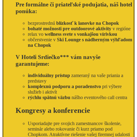
Pre formálne či priateľské podujatia, náš hotel
ponúka:
bezprostrednú
blízkosť k lanovke na Chopok
bohaté možnosti pre outdoorové aktivity
v regióne
relax vo
wellness svete s vonkajšou vírivkou
občerstvenie v
Ski Lounge s nádherným výhľadom
na Chopok
V Hoteli Srdiečko*** vám navyše
garantujeme:
individuálny prístup
zameraný na vaše priania a
predstavy
komplexnú podporu a poradenstvo
pri výbere
služieb i aktivít
rýchlu spätnú väzbu
nášho eventového call centra
Kongresy a konferencie
Usporiadajte pre svojich zamestnancov školenie,
seminár alebo rokovanie či kurz priamo pod
Chopkom. Atraktívne riešenie vašej firemnej udalosti