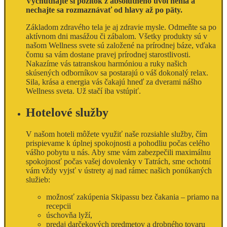
Vychutnajte si pôžitok z absolútneho uvoľnenia a
nechajte sa rozmaznávať od hlavy až po päty.
Základom zdravého tela je aj zdravie mysle. Odmeňte sa po
aktívnom dni masážou či zábalom. Všetky produkty sú v
našom Wellness svete sú založené na prírodnej báze, vďaka
čomu sa vám dostane pravej prírodnej starostlivosti.
Nakazíme vás tatranskou harmóniou a ruky našich
skúsených odborníkov sa postarajú o váš dokonalý relax.
Sila, krása a energia vás čakajú hneď za dverami nášho
Wellness sveta. Už stačí iba vstúpiť.
Hotelové služby
V našom hoteli môžete využiť naše rozsiahle služby, čím
prispievame k úplnej spokojnosti a pohodliu počas celého
vášho pobytu u nás. Aby sme vám zabezpečili maximálnu
spokojnosť počas vašej dovolenky v Tatrách, sme ochotní
vám vždy vyjsť v ústrety aj nad rámec našich ponúkaných
služieb:
možnosť zakúpenia Skipassu bez čakania – priamo na
recepcii
úschovňa lyží,
predaj darčekových predmetov a drobného tovaru