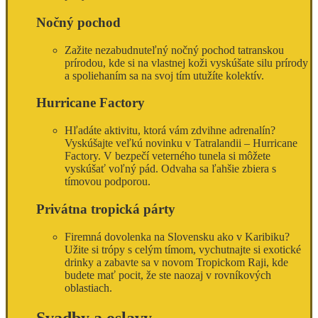
Nočný pochod
Zažite nezabudnuteľný nočný pochod tatranskou
prírodou, kde si na vlastnej koži vyskúšate silu prírody
a spoliehaním sa na svoj tím utužíte kolektív.
Hurricane Factory
Hľadáte aktivitu, ktorá vám zdvihne adrenalín?
Vyskúšajte veľkú novinku v Tatralandii – Hurricane
Factory. V bezpečí veterného tunela si môžete
vyskúšať voľný pád. Odvaha sa ľahšie zbiera s
tímovou podporou.
Privátna tropická párty
Firemná dovolenka na Slovensku ako v Karibiku?
Užite si trópy s celým tímom, vychutnajte si exotické
drinky a zabavte sa v novom Tropickom Raji, kde
budete mať pocit, že ste naozaj v rovníkových
oblastiach.
Svadby a oslavy