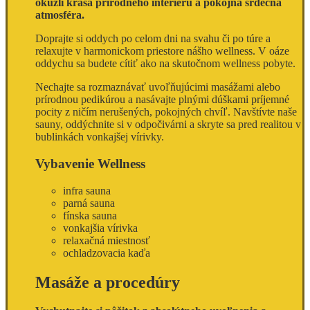
okúzli krása prírodného interiéru a pokojná srdečná
atmosféra.
Doprajte si oddych po celom dni na svahu či po túre a
relaxujte v harmonickom priestore nášho wellness. V oáze
oddychu sa budete cítiť ako na skutočnom wellness pobyte.
Nechajte sa rozmaznávať uvoľňujúcimi masážami alebo
prírodnou pedikúrou a nasávajte plnými dúškami príjemné
pocity z ničím nerušených, pokojných chvíľ. Navštívte naše
sauny, oddýchnite si v odpočivárni a skryte sa pred realitou v
bublinkách vonkajšej vírivky.
Vybavenie Wellness
infra sauna
parná sauna
fínska sauna
vonkajšia vírivka
relaxačná miestnosť
ochladzovacia kaďa
Masáže a procedúry