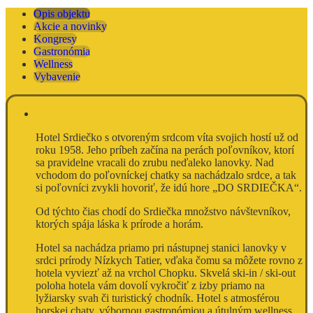
Opis objektu
Akcie a novinky
Kongresy
Gastronómia
Wellness
Vybavenie
Hotel Srdiečko s otvoreným srdcom víta svojich hostí už od
roku 1958. Jeho príbeh začína na perách poľovníkov, ktorí
sa pravidelne vracali do zrubu neďaleko lanovky. Nad
vchodom do poľovníckej chatky sa nachádzalo srdce, a tak
si poľovníci zvykli hovoriť, že idú hore „DO SRDIEČKA“.
Od týchto čias chodí do Srdiečka množstvo návštevníkov,
ktorých spája láska k prírode a horám.
Hotel sa nachádza priamo pri nástupnej stanici lanovky v
srdci prírody Nízkych Tatier, vďaka čomu sa môžete rovno z
hotela vyviezť až na vrchol Chopku. Skvelá ski-in / ski-out
poloha hotela vám dovolí vykročiť z izby priamo na
lyžiarsky svah či turistický chodník. Hotel s atmosférou
horskej chaty, výbornou gastronómiou a útulným wellness