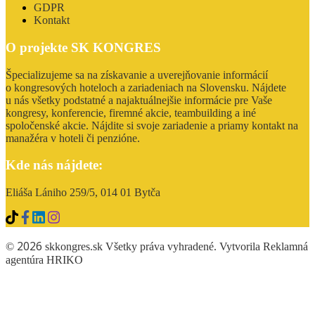
GDPR
Kontakt
O projekte SK KONGRES
Špecializujeme sa na získavanie a uverejňovanie informácií
o kongresových hoteloch a zariadeniach na Slovensku. Nájdete
u nás všetky podstatné a najaktuálnejšie informácie pre Vaše
kongresy, konferencie, firemné akcie, teambuilding a iné
spoločenské akcie. Nájdite si svoje zariadenie a priamy kontakt na
manažéra v hoteli či penzióne.
Kde nás nájdete:
Eliáša Lániho 259/5, 014 01 Bytča
2026
©
skkongres.sk Všetky práva vyhradené. Vytvorila Reklamná
agentúra
HRIKO