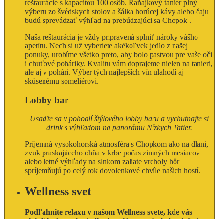
reštaurácie s kapacitou 100 osôb. Raňajkový tanier plný
výberu zo švédskych stolov a šálka horúcej kávy alebo čaju
budú sprevádzať výhľad na prebúdzajúci sa Chopok .
Naša reštaurácia je vždy pripravená splniť nároky vášho
apetítu. Nech si už vyberiete akékoľvek jedlo z našej
ponuky, urobíme všetko preto, aby bolo pastvou pre vaše oči
i chuťové poháriky. Kvalitu vám doprajeme nielen na tanieri,
ale aj v pohári. Výber tých najlepších vín ulahodí aj
skúsenému someliérovi.
Lobby bar
Usaďte sa v pohodlí štýlového lobby baru a vychutnajte si
drink s výhľadom na panorámu Nízkych Tatier.
Príjemná vysokohorská atmosféra s Chopkom ako na dlani,
zvuk praskajúceho ohňa v krbe počas zimných mesiacov
alebo letné výhľady na slnkom zaliate vrcholy hôr
spríjemňujú po celý rok dovolenkové chvíle našich hostí.
Wellness svet
Podľahnite relaxu v našom Wellness svete, kde vás