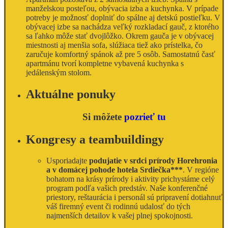
manželskou posteľou, obývacia izba a kuchynka. V prípade
potreby je možnosť doplniť do spálne aj detskú postieľku. V
obývacej izbe sa nachádza veľký rozkladací gauč, z ktorého
sa ľahko môže stať dvojlôžko. Okrem gauča je v obývacej
miestnosti aj menšia sofa, slúžiaca tiež ako prístelka, čo
zaručuje komfortný spánok až pre 5 osôb. Samostatnú časť
apartmánu tvorí kompletne vybavená kuchynka s
jedálenským stolom.
Aktuálne ponuky
Si môžete
pozrieť tu
Kongresy a teambuildingy
Usporiadajte
podujatie v srdci prírody Horehronia
a v domácej pohode hotela Srdiečka***
. V regióne
bohatom na krásy prírody i aktivity prichystáme celý
program podľa vašich predstáv. Naše konferenčné
priestory, reštaurácia i personál sú pripravení dotiahnuť
váš firemný event či rodinnú udalosť do tých
najmenších detailov k vašej plnej spokojnosti.