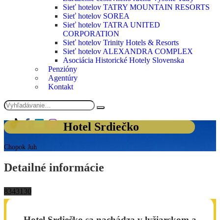
Sieť hotelov TATRY MOUNTAIN RESORTS
Sieť hotelov SOREA
Sieť hotelov TATRA UNITED
CORPORATION
Sieť hotelov Trinity Hotels & Resorts
Sieť hotelov ALEXANDRA COMPLEX
Asociácia Historické Hotely Slovenska
Penzióny
Agentúry
Kontakt
Hotel Srdiečko
Chopok Juh
Detailné informácie
83
43
1
30
Hotel Srdiečko sa nachádza v lyžiarskom a