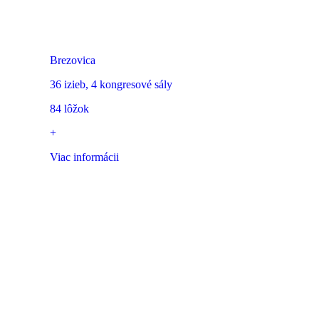
Oravský háj
Brezovica
36 izieb, 4 kongresové sály
84 lôžok
+
Viac informácii