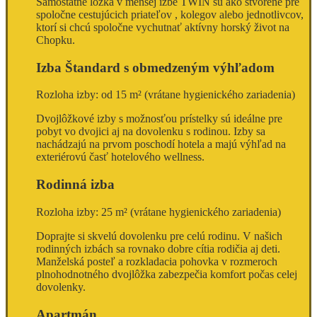
Samostatné lôžka v menšej izbe TWIN sú ako stvorené pre
spoločne cestujúcich priateľov , kolegov alebo jednotlivcov,
ktorí si chcú spoločne vychutnať aktívny horský život na
Chopku.
Izba Štandard s obmedzeným výhľadom
Rozloha izby: od 15 m² (vrátane hygienického zariadenia)
Dvojlôžkové izby s možnosťou prístelky sú ideálne pre
pobyt vo dvojici aj na dovolenku s rodinou. Izby sa
nachádzajú na prvom poschodí hotela a majú výhľad na
exteriérovú časť hotelového wellness.
Rodinná izba
Rozloha izby: 25 m² (vrátane hygienického zariadenia)
Doprajte si skvelú dovolenku pre celú rodinu. V našich
rodinných izbách sa rovnako dobre cítia rodičia aj deti.
Manželská posteľ a rozkladacia pohovka v rozmeroch
plnohodnotného dvojlôžka zabezpečia komfort počas celej
dovolenky.
Apartmán