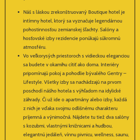
Náš s láskou zrekonštruovaný Boutique hotel je
intímny hotel, ktorý sa vyznačuje legendárnou
pohostinnosťou zemianskej šľachty. Salóny a
hosťovské izby rezidencie ponúkajú súkromnú
atmosféru.
Vo veľkorysých priestoroch s vidieckou eleganciou
sa budete v okamihu cítiť ako doma. Interiéry
pripomínajú pokoj a pohodlie bývalého Gentry –
Lifestyle. Všetky izby sa nachádzajú na prvom
poschodí nášho hotela s výhľadom na idylické
záhrady. Či už ide o apartmány alebo izby, každá
z nich je vďaka svojmu odlišnému charakteru
príjemná a výnimočná. Nájdete tu tiež dva salóny
s kozubmi, vlastnými knižnicami a hudbou,
elegantnú jedáleň, vínnu pivnicu, wellness, saunu,