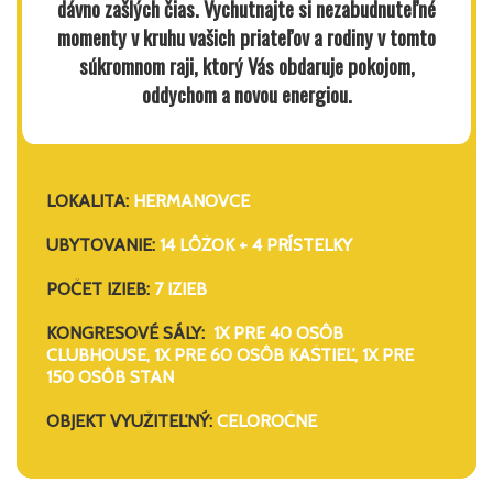
dávno zašlých čias. Vychutnajte si nezabudnuteľné
momenty v kruhu vašich priateľov a rodiny v tomto
súkromnom raji, ktorý Vás obdaruje pokojom,
oddychom a novou energiou.
LOKALITA:
HERMANOVCE
UBYTOVANIE:
14 LÔŽOK + 4 PRÍSTELKY
POČET IZIEB:
7 IZIEB
KONGRESOVÉ SÁLY:
1X PRE 40 OSÔB
CLUBHOUSE, 1X PRE 60 OSÔB KAŠTIEĽ, 1X PRE
150 OSÔB STAN
OBJEKT VYUŽITEĽNÝ:
CELOROČNE