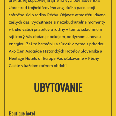
prekrásnej kopcovitej krajine na východe Slovenska.
Uprostred trojhektárového anglického parku stojí
stáročne sídlo rodiny Péchy. Objavte atmosféru dávno
zašlých čias. Vychutnajte si nezabudnuteľné momenty
v kruhu vašich priateľov a rodiny v tomto súkromnom
raji, ktorý Vás obdaruje pokojom, oddychom a novou
energiou. Zažite harmóniu a súzvuk v rytme s prírodou.
Ako člen Asociácie Historických Hotelov Slovenska a
Heritage Hotels of Europe Vás očakávame v Péchy
Castle v každom ročnom období.
UBYTOVANIE
Boutique hotel