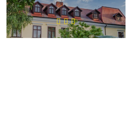
CASTEL PENSION & RESTAURANT
MIEROVO, OKRES DUNAJSKÁ
STREDA
9 izieb, 2 kongresové sály
20 lôžok