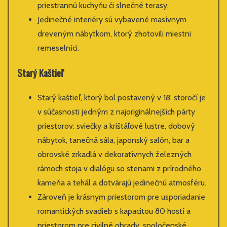
priestrannú kuchyňu či slnečné terasy.
Jedinečné interiéry sú vybavené masívnym
dreveným nábytkom, ktorý zhotovili miestni
remeselníci.
Starý Kaštieľ
Starý kaštieľ, ktorý bol postavený v 18. storočí je
v súčasnosti jedným z najoriginálnejších párty
priestorov: sviečky a krištáľové lustre, dobový
nábytok, tanečná sála, japonský salón, bar a
obrovské zrkadlá v dekoratívnych železných
rámoch stoja v dialógu so stenami z prírodného
kameňa a tehál a dotvárajú jedinečnú atmosféru.
Zároveň je krásnym priestorom pre usporiadanie
romantických svadieb s kapacitou 80 hostí a
priestorom pre civilné obrady, spoločenské