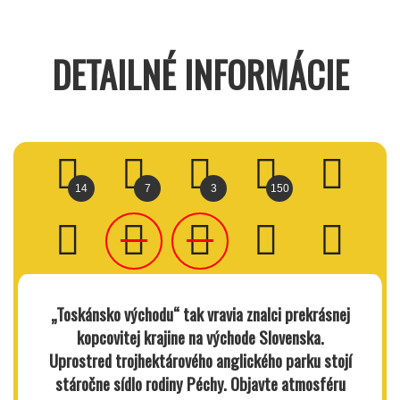
DETAILNÉ INFORMÁCIE
14
7
3
150
„Toskánsko východu“ tak vravia znalci prekrásnej
kopcovitej krajine na východe Slovenska.
Uprostred trojhektárového anglického parku stojí
stáročne sídlo rodiny Péchy. Objavte atmosféru