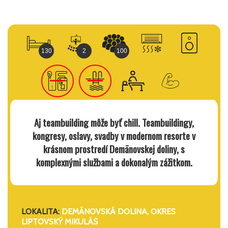
130
2
100
Aj teambuilding môže byť chill. Teambuildingy,
kongresy, oslavy, svadby v modernom resorte v
krásnom prostredí Demänovskej doliny, s
komplexnými službami a dokonalým zážitkom.
LOKALITA:
DEMÄNOVSKÁ DOLINA, OKRES
LIPTOVSKÝ MIKULÁŠ