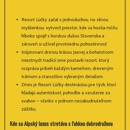
Resort Lúčky začal s jednoduchou, no silnou
myšlienkou: vytvoriť priestor, kde sa hostia môžu
hlboko spojiť s horskou dušou Slovenska a
zároveň si užívať prvotriednu pohostinnosť.
Inšpirovaní drsnou krásou Jasnej a bohatstvom
miestnych tradícií sme postavili rezort, ktorý
rozpráva príbeh každým kameňom, dreveným
trámom a starostlivo vybraným detailom.
Dnes je Resort Lúčky destináciou pre tých, ktorí
hľadajú autentickosť, pohodlie a vzrušenie zo
svahov – všetko v jednom nezabudnuteľnom
zážitku.
Kde sa Alpský luxus stretáva s ľahkou dobrodružnou