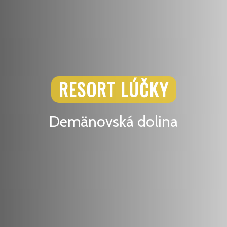
RESORT LÚČKY
Demänovská dolina