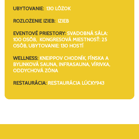
UBYTOVANIE:
130 LÔŽOK
ROZLOŽENIE IZIEB:
IZIEB
EVENTOVÉ PRIESTORY:
SVADOBNÁ SÁLA:
100 OSÔB,
KONGRESOVÁ MIESTNOSŤ: 25
OSÔB,
UBYTOVANIE: 130 HOSTÍ
WELLNESS:
KNEIPPOV CHODNÍK, FÍNSKA A
BYLINKOVÁ SAUNA, INFRASAUNA, VÍRIVKA,
ODDYCHOVÁ ZÓNA
REŠTAURÁCIA:
REŠTAURÁCIA LÚČKY943