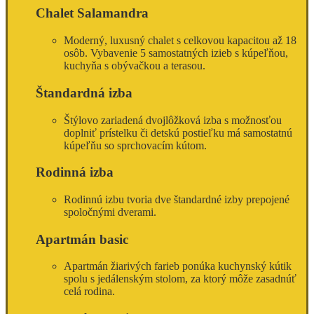
Chalet Salamandra
Moderný, luxusný chalet s celkovou kapacitou až 18
osôb. Vybavenie 5 samostatných izieb s kúpeľňou,
kuchyňa s obývačkou a terasou.
Štandardná izba
Štýlovo zariadená dvojlôžková izba s možnosťou
doplniť prístelku či detskú postieľku má samostatnú
kúpeľňu so sprchovacím kútom.
Rodinná izba
Rodinnú izbu tvoria dve štandardné izby prepojené
spoločnými dverami.
Apartmán basic
Apartmán žiarivých farieb ponúka kuchynský kútik
spolu s jedálenským stolom, za ktorý môže zasadnúť
celá rodina.