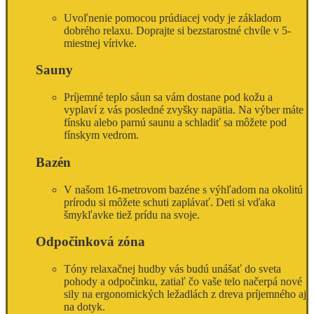
Uvoľnenie pomocou prúdiacej vody je základom
dobrého relaxu. Doprajte si bezstarostné chvíle v 5-
miestnej vírivke.
Sauny
Príjemné teplo sáun sa vám dostane pod kožu a
vyplaví z vás posledné zvyšky napätia. Na výber máte
fínsku alebo parnú saunu a schladiť sa môžete pod
fínskym vedrom.
Bazén
V našom 16-metrovom bazéne s výhľadom na okolitú
prírodu si môžete schuti zaplávať. Deti si vďaka
šmykľavke tiež prídu na svoje.
Odpočinková zóna
Tóny relaxačnej hudby vás budú unášať do sveta
pohody a odpočinku, zatiaľ čo vaše telo načerpá nové
sily na ergonomických ležadlách z dreva príjemného aj
na dotyk.