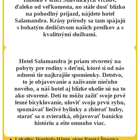
ďaleko od veľkomesta, no stále dosť blízko
na pohodlný príjazd, nájdete hotel
Salamandra. Krásy prírody sa tam spájajú
s bohatým dedičstvom našich predkov a s
kvalitnými službami.
Hotel Salamandra je priam stvorený na
pobyty pre rodiny s deťmi, ktoré si od nás
odnesú tie najkrajšie spomienky. Detstvo,
to je objavovanie a zažívanie niečoho
nového, a náš hotel aj blízke okolie sú na to
ako stvorené. Deti tu môžu zažiť svoje prvé
lesné bicyklovanie, uloviť svoju prvú rybu,
spoznávať liečivé bylinky a zbierať huby,
starať sa o zvieratká, objavovať banícku
históriu a ešte omnoho viac.
Lokalita:
Hondruša-Hámre, okres Banská Štiavnica