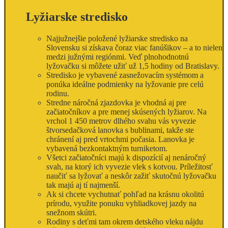
Lyžiarske stredisko
Najjužnejšie položené lyžiarske stredisko na
Slovensku si získava čoraz viac fanúšikov – a to nielen
medzi južnými regiónmi. Veď plnohodnotnú
lyžovačku si môžete užiť už 1,5 hodiny od Bratislavy.
Stredisko je vybavené zasnežovacím systémom a
ponúka ideálne podmienky na lyžovanie pre celú
rodinu.
Stredne náročná zjazdovka je vhodná aj pre
začiatočníkov a pre menej skúsených lyžiarov. Na
vrchol 1 450 metrov dlhého svahu vás vyvezie
štvorsedačková lanovka s bublinami, takže ste
chránení aj pred vrtochmi počasia. Lanovka je
vybavená bezkontaktným turniketom.
Všetci začiatočníci majú k dispozícií aj nenáročný
svah, na ktorý ich vyvezie vlek s kotvou. Príležitosť
naučiť sa lyžovať a neskôr zažiť skutočnú lyžovačku
tak majú aj tí najmenší.
Ak si chcete vychutnať pohľad na krásnu okolitú
prírodu, využite ponuku vyhliadkovej jazdy na
snežnom skútri.
Rodiny s deťmi tam okrem detského vleku nájdu