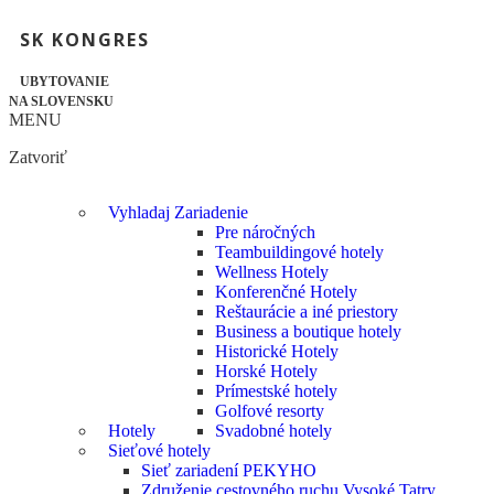
SK KONGRES
UBYTOVANIE
NA SLOVENSKU
MENU
Zatvoriť
Vyhladaj Zariadenie
Pre náročných
Teambuildingové hotely
Wellness Hotely
Konferenčné Hotely
Reštaurácie a iné priestory
Business a boutique hotely
Historické Hotely
Horské Hotely
Prímestské hotely
Golfové resorty
Hotely
Svadobné hotely
Sieťové hotely
Sieť zariadení PEKYHO
Združenie cestovného ruchu Vysoké Tatry