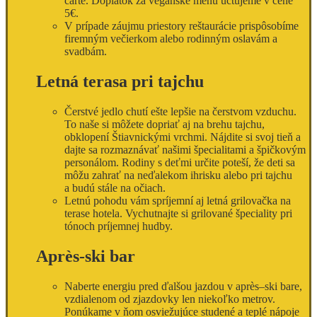
carte. Doplatok za vegánske menu účtujeme v cene
5€.
V prípade záujmu priestory reštaurácie prispôsobíme
firemným večierkom alebo rodinným oslavám a
svadbám.
Letná terasa pri tajchu
Čerstvé jedlo chutí ešte lepšie na čerstvom vzduchu.
To naše si môžete dopriať aj na brehu tajchu,
obklopení Štiavnickými vrchmi. Nájdite si svoj tieň a
dajte sa rozmaznávať našimi špecialitami a špičkovým
personálom. Rodiny s deťmi určite poteší, že deti sa
môžu zahrať na neďalekom ihrisku alebo pri tajchu
a budú stále na očiach.
Letnú pohodu vám spríjemní aj letná grilovačka na
terase hotela. Vychutnajte si grilované špeciality pri
tónoch príjemnej hudby.
Après-ski bar
Naberte energiu pred ďalšou jazdou v après
–
ski bare,
vzdialenom od zjazdovky len niekoľko metrov.
Ponúkame v ňom osviežujúce studené a teplé nápoje