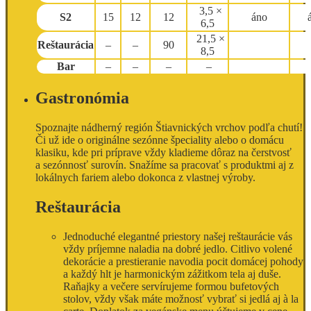
3,5 ×
S2
15
12
12
áno
6,5
21,5 ×
Reštaurácia
–
–
90
8,5
Bar
–
–
–
–
Gastronómia
Spoznajte nádherný región Štiavnických vrchov podľa chutí!
Či už ide o originálne sezónne špeciality alebo o domácu
klasiku, kde pri príprave vždy kladieme dôraz na čerstvosť
a sezónnosť surovín. Snažíme sa pracovať s produktmi aj z
lokálnych fariem alebo dokonca z vlastnej výroby.
Reštaurácia
Jednoduché elegantné priestory našej reštaurácie vás
vždy príjemne naladia na dobré jedlo. Citlivo volené
dekorácie a prestieranie navodia pocit domácej pohody
a každý hlt je harmonickým zážitkom tela aj duše.
Raňajky a večere servírujeme formou bufetových
stolov, vždy však máte možnosť vybrať si jedlá aj à la