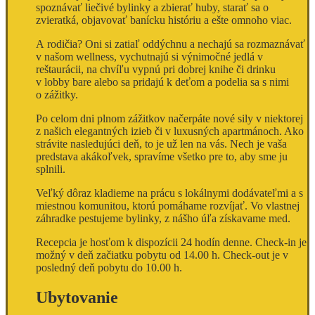
spoznávať liečivé bylinky a zbierať huby, starať sa o
zvieratká, objavovať banícku históriu a ešte omnoho viac.
A rodičia? Oni si zatiaľ oddýchnu a nechajú sa rozmaznávať
v našom wellness, vychutnajú si výnimočné jedlá v
reštaurácii, na chvíľu vypnú pri dobrej knihe či drinku
v lobby bare alebo sa pridajú k deťom a podelia sa s nimi
o zážitky.
Po celom dni plnom zážitkov načerpáte nové sily v niektorej
z našich elegantných izieb či v luxusných apartmánoch. Ako
strávite nasledujúci deň, to je už len na vás. Nech je vaša
predstava akákoľvek, spravíme všetko pre to, aby sme ju
splnili.
Veľký dôraz kladieme na prácu s lokálnymi dodávateľmi a s
miestnou komunitou, ktorú pomáhame rozvíjať. Vo vlastnej
záhradke pestujeme bylinky, z nášho úľa získavame med.
Recepcia je hosťom k dispozícii 24 hodín denne. Check-in je
možný v deň začiatku pobytu od 14.00 h. Check-out je v
posledný deň pobytu do 10.00 h.
Ubytovanie