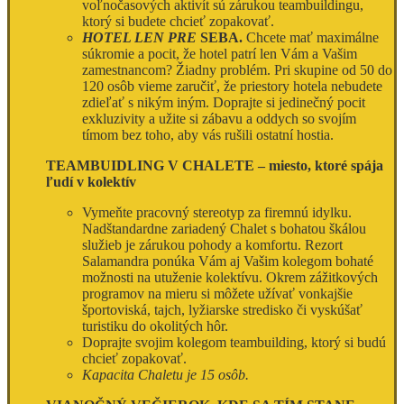
voľnočasových aktivít sú zárukou teambuildingu,
ktorý si budete chcieť zopakovať.
HOTEL LEN PRE
SEBA.
Chcete mať maximálne
súkromie a pocit, že hotel patrí len Vám a Vašim
zamestnancom? Žiadny problém. Pri skupine od 50 do
120 osôb vieme zaručiť, že priestory hotela nebudete
zdieľať s nikým iným. Doprajte si jedinečný pocit
exkluzivity a užite si zábavu a oddych so svojím
tímom bez toho, aby vás rušili ostatní hostia.
TEAMBUIDLING V CHALETE – miesto, ktoré spája
ľudí v kolektív
Vymeňte pracovný stereotyp za firemnú idylku.
Nadštandardne zariadený Chalet s bohatou škálou
služieb je zárukou pohody a komfortu. Rezort
Salamandra ponúka Vám aj Vašim kolegom bohaté
možnosti na utuženie kolektívu. Okrem zážitkových
programov na mieru si môžete užívať vonkajšie
športoviská, tajch, lyžiarske stredisko či vyskúšať
turistiku do okolitých hôr.
Doprajte svojim kolegom teambuilding, ktorý si budú
chcieť zopakovať.
Kapacita Chaletu je 15 osôb.