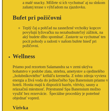
a malé snacky. Môžete si ich vychutnať aj na slnkom
zaliatej terase s výhľadom na zjazdovku.
Bufet pri požičovni
Teplý čaj a pohľad na zasnežené vrcholky kopcov
povyšujú lyžovačku na nezabudnuteľný zážitok, na
aký budete dlho spomínať. Zastavte sa vychutnať ten
pocit pohody a radosti v našom bufete hneď pri
požičovni.
Wellness
Priamo pod rezortom Salamandra sa v zemi ukrýva
bohatstvo v podobe zlata, striebra, ametystov a ojedinelého
,,holubníkovitého“ krištáľu kremeňa. Z tohto zdroja vyviera
energia a živá voda do jedinečného Spa Banensium priamo v
hoteli. Hostia majú k dispozícii bazén, vírivky, sauny a
relaxačnú miestnosť. Priestranné Spa Banensium možno
využiť bez rezervácie. Špeciálne procedúry je potrebné
objednať vopred.
Vírivka