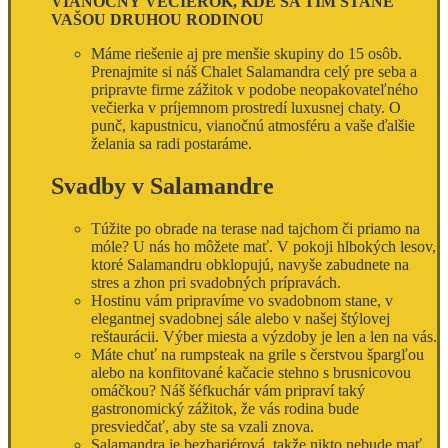
VIANOČNÝ VEČIEROK, KDE SA TÍM STANE
VAŠOU DRUHOU RODINOU
Máme riešenie aj pre menšie skupiny do 15 osôb.
Prenajmite si náš Chalet Salamandra celý pre seba a
pripravte firme zážitok v podobe neopakovateľného
večierka v príjemnom prostredí luxusnej chaty. O
punč, kapustnicu, vianočnú atmosféru a vaše ďalšie
želania sa radi postaráme.
Svadby v Salamandre
Túžite po obrade na terase nad tajchom či priamo na
móle? U nás ho môžete mať. V pokoji hlbokých lesov,
ktoré Salamandru obklopujú, navyše zabudnete na
stres a zhon pri svadobných prípravách.
Hostinu vám pripravíme vo svadobnom stane, v
elegantnej svadobnej sále alebo v našej štýlovej
reštaurácii. Výber miesta a výzdoby je len a len na vás.
Máte chuť na rumpsteak na grile s čerstvou špargľou
alebo na konfitované kačacie stehno s brusnicovou
omáčkou? Náš šéfkuchár vám pripraví taký
gastronomický zážitok, že vás rodina bude
presviedčať, aby ste sa vzali znova.
Salamandra je bezbariérová, takže nikto nebude mať