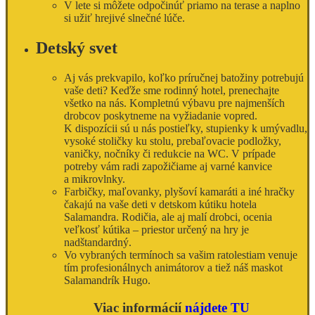
V lete si môžete odpočinúť priamo na terase a naplno
si užiť hrejivé slnečné lúče.
Detský svet
Aj vás prekvapilo, koľko príručnej batožiny potrebujú
vaše deti? Keďže sme rodinný hotel, prenechajte
všetko na nás. Kompletnú výbavu pre najmenších
drobcov poskytneme na vyžiadanie vopred.
K dispozícii sú u nás postieľky, stupienky k umývadlu,
vysoké stoličky ku stolu, prebaľovacie podložky,
vaničky, nočníky či redukcie na WC. V prípade
potreby vám radi zapožičiame aj varné kanvice
a mikrovlnky.
Farbičky, maľovanky, plyšoví kamaráti a iné hračky
čakajú na vaše deti v detskom kútiku hotela
Salamandra. Rodičia, ale aj malí drobci, ocenia
veľkosť kútika – priestor určený na hry je
nadštandardný.
Vo vybraných termínoch sa vašim ratolestiam venuje
tím profesionálnych animátorov a tiež náš maskot
Salamandrík Hugo.
Viac informácií
nájdete TU