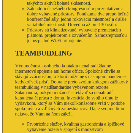
takýchto aktivít bohaté skúsenosti.
Základom úspešného kongresu sú reprezentatívne a
dobre vybavené priestory. Ponúkame dve prepojiteľné
konferenčné sály, jednu rokovaciu miestnosť a ďalšie
variabilné miestnosti. Dovedna až pre 130 osôb.
Priestory sú klimatizované, vybavené premietacím
plátnom, projektorom a ozvučením. Samozrejmosťou
je bezplatné Wi-Fi pripojenie.
TEAMBUIDLING
Výnimočnosť osobného kontaktu nenahradí žiadne
internetové spojenie ani home office. Spoločné chvíle sa
stávajú vzácnosťou, o ktorú môžeme s nástupom pandémie
kedykoľvek prísť. Doprajte preto svojim kolegom zážitkový
teambuilding v nadštandardne vybavenom rezorte
Salamandra, pokým možnosť stretávať sa nenahradí
karanténa či práca z domu. Investícia do svojho tímu je
výdavkom, ktorý sa Vám niekoľkonásobne vráti v podobe
spokojných a vďačných zamestnancov. Dajte svojmu tímu
najavo, že Vám na ňom záleží.
Prvotriedne služby, kvalitná gastronómia a špičkové
vybavenie hotela v spojení s množstvom