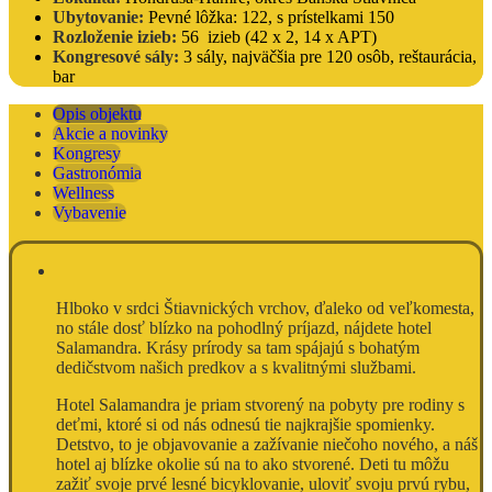
Ubytovanie:
Pevné lôžka: 122, s prístelkami 150
Rozloženie izieb:
56 izieb (42 x 2, 14 x APT)
Kongresové sály:
3 sály, najväčšia pre 120 osôb, reštaurácia,
bar
Opis objektu
Akcie a novinky
Kongresy
Gastronómia
Wellness
Vybavenie
Hlboko v srdci Štiavnických vrchov, ďaleko od veľkomesta,
no stále dosť blízko na pohodlný príjazd, nájdete hotel
Salamandra. Krásy prírody sa tam spájajú s bohatým
dedičstvom našich predkov a s kvalitnými službami.
Hotel Salamandra je priam stvorený na pobyty pre rodiny s
deťmi, ktoré si od nás odnesú tie najkrajšie spomienky.
Detstvo, to je objavovanie a zažívanie niečoho nového, a náš
hotel aj blízke okolie sú na to ako stvorené. Deti tu môžu
zažiť svoje prvé lesné bicyklovanie, uloviť svoju prvú rybu,