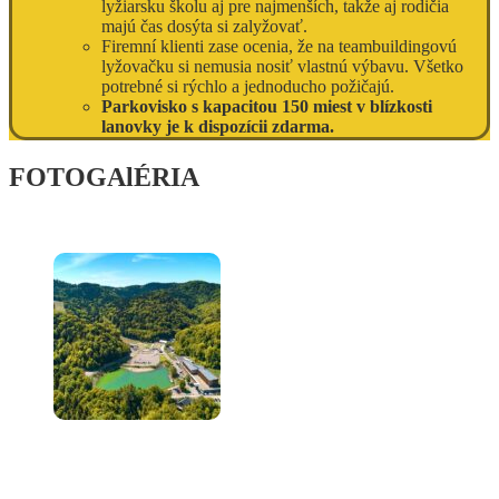
lyžia
r
sku školu aj pre najmenších, takže aj rodičia
majú čas dosýta si zalyžovať.
Firemní klienti zase ocenia, že na teambuildingovú
lyžovačku si nemusia nosiť vlastnú výbavu. Všetko
potrebné si rýchlo a jednoducho požičajú.
Parkovisko s kapacitou 150 miest v blízkosti
lanovky je k dispozícii zdarma.
FOTOGAlÉRIA