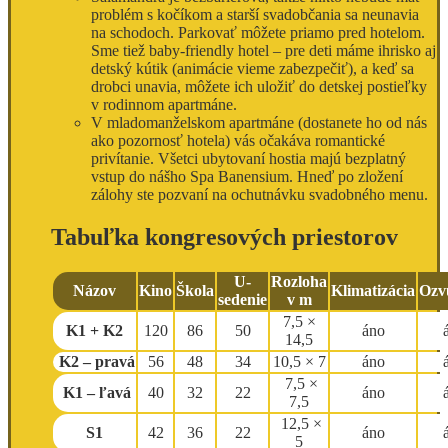
problém s kočíkom a starší svadobčania sa neunavia
na schodoch. Parkovať môžete priamo pred hotelom.
Sme tiež baby-friendly hotel – pre deti máme ihrisko aj
detský kútik (animácie vieme zabezpečiť), a keď sa
drobci unavia, môžete ich uložiť do detskej postieľky
v rodinnom apartmáne.
V mladomanželskom apartmáne (dostanete ho od nás
ako pozornosť hotela) vás očakáva romantické
privítanie. Všetci ubytovaní hostia majú bezplatný
vstup do nášho Spa Banensium. Hneď po zložení
zálohy ste pozvaní na ochutnávku svadobného menu.
Tabuľka kongresových priestorov
U-
Rozloha
Názov
Kino
Škola
Klimatizácia
Ozv
sedenie
v m
7,5 ×
K1 + K2
120
86
50
áno
14,5
K2 – pravá
56
48
34
10,5 × 7
áno
7,5 ×
K1 – ľavá
40
32
22
áno
7,5
12,5 ×
S1
42
36
22
áno
5