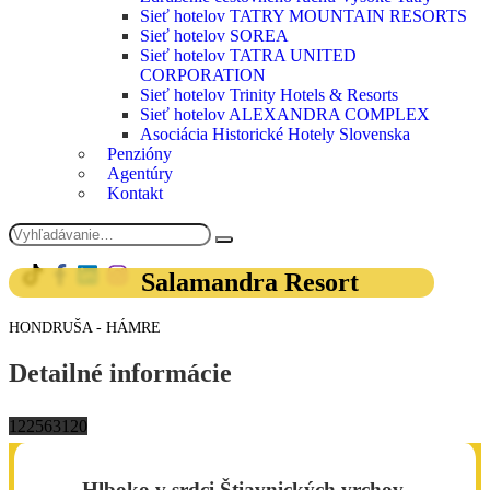
Sieť hotelov TATRY MOUNTAIN RESORTS
Sieť hotelov SOREA
Sieť hotelov TATRA UNITED
CORPORATION
Sieť hotelov Trinity Hotels & Resorts
Sieť hotelov ALEXANDRA COMPLEX
Asociácia Historické Hotely Slovenska
Penzióny
Agentúry
Kontakt
Salamandra Resort
HONDRUŠA - HÁMRE
Detailné informácie
122
56
3
120
Hlboko v srdci Štiavnických vrchov,