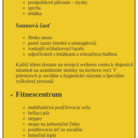
protiprúdové plávanie – trysky
sprcha
lehátka
Saunová časť
fínska sauna
parné sauny (modrá a smaragdová)
vonkajší ochladzovací bazén
odpočiváreň s lehátkami a relaxačnou hudbou
Každý klient dostane na recepcii wellness centra k dispozícii
náramok na uzamknutie skrinky na úschovu vecí. V
priestoroch je sociálne a hygienické zázemie a špeciálne
vyškolený personál.
Fitnescentrum
multifunkčná posiľňovacia veža
bežiaci pás
stepper
stojan na jednoručné činky
posilňovacia tyč so závažím
balančná lopta