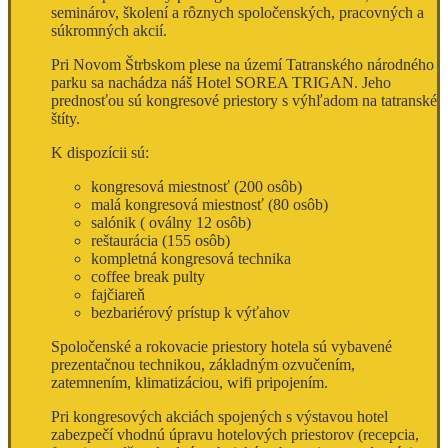
seminárov, školení a rôznych spoločenských, pracovných a
súkromných akcií.
Pri Novom Štrbskom plese na území Tatranského národného
parku sa nachádza náš Hotel SOREA TRIGAN. Jeho
prednosťou sú kongresové priestory s výhľadom na tatranské
štíty.
K dispozícii sú:
kongresová miestnosť (200 osôb)
malá kongresová miestnosť (80 osôb)
salónik ( oválny 12 osôb)
reštaurácia (155 osôb)
kompletná kongresová technika
coffee break pulty
fajčiareň
bezbariérový prístup k výťahov
Spoločenské a rokovacie priestory hotela sú vybavené
prezentačnou technikou, základným ozvučením,
zatemnením, klimatizáciou, wifi pripojením.
Pri kongresových akciách spojených s výstavou hotel
zabezpečí vhodnú úpravu hotelových priestorov (recepcia,