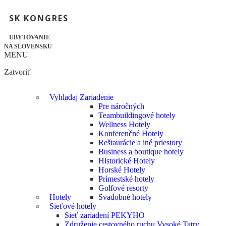
SK KONGRES
UBYTOVANIE
NA SLOVENSKU
MENU
Zatvoriť
Vyhladaj Zariadenie
Pre náročných
Teambuildingové hotely
Wellness Hotely
Konferenčné Hotely
Reštaurácie a iné priestory
Business a boutique hotely
Historické Hotely
Horské Hotely
Prímestské hotely
Golfové resorty
Hotely
Svadobné hotely
Sieťové hotely
Sieť zariadení PEKYHO
Združenie cestovného ruchu Vysoké Tatry