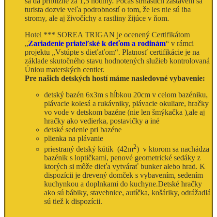
sa dá približne za 1,5 hodiny. Počas štrnástich zastavení sa
turista dozvie veľa podrobností o tom, že les nie sú iba
stromy, ale aj živočíchy a rastliny žijúce v ňom.
Hotel *** SOREA TRIGAN je ocenený Certifikátom
„
Zariadenie priateľské k deťom a rodinám
“ v rámci
projektu „Vstúpte s dieťaťom“. Platnosť certifikácie je na
základe skutočného stavu hodnotených služieb kontrolovaná
Úniou materských centier.
Pre našich detských hostí máme nasledovné vybavenie:
detský bazén 6x3m s hĺbkou 20cm v celom bazéniku,
plávacie kolesá a rukávniky, plávacie okuliare, hračky
vo vode v detskom bazéne (nie len šmýkačka ),ale aj
hračky ako vedierka, postavičky a iné
detské sedenie pri bazéne
plienka na plávanie
2
priestraný detský kútik (42m
) v ktorom sa nachádza
bazénik s loptičkami, penové geometrické sedáky z
ktorých si môže dieťa vytvárať bunker alebo hrad. K
dispozícii je drevený domček s vybavením, sedením
kuchynkou a doplnkami do kuchyne.Detské hračky
ako sú bábiky, stavebnice, autíčka, košáriky, odrážadlá
sú tiež k dispozícii.