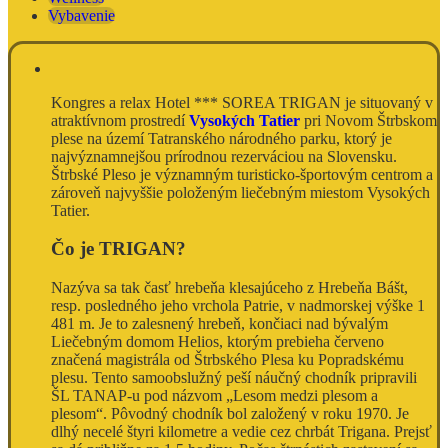
Vybavenie
Kongres a relax Hotel *** SOREA TRIGAN je situovaný v
atraktívnom prostredí
Vysokých Tatier
pri Novom Štrbskom
plese na území Tatranského národného parku, ktorý je
najvýznamnejšou prírodnou rezerváciou na Slovensku.
Štrbské Pleso je významným turisticko-športovým centrom a
zároveň najvyššie položeným liečebným miestom Vysokých
Tatier.
Čo je TRIGAN?
Nazýva sa tak časť hrebeňa klesajúceho z Hrebeňa Bášt,
resp. posledného jeho vrchola Patrie, v nadmorskej výške 1
481 m. Je to zalesnený hrebeň, končiaci nad bývalým
Liečebným domom Helios, ktorým prebieha červeno
značená magistrála od Štrbského Plesa ku Popradskému
plesu. Tento samoobslužný peší náučný chodník pripravili
ŠL TANAP-u pod názvom „Lesom medzi plesom a
plesom“. Pôvodný chodník bol založený v roku 1970. Je
dlhý necelé štyri kilometre a vedie cez chrbát Trigana. Prejsť