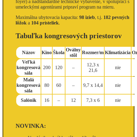
foyer) a nadštandardné technické vybavenie, v spolupráci s
umeleckými agentúrami pripraví program na mieru.
Maximálna ubytovacia kapacita:
98 izieb
, t.j.
182 pevných
lôžok
a
104 prísteliek
.
Tabuľka kongresových priestorov
Oválny
Názov
Kino
Škola
Rozmer/m
Klimatizácia
Oz
stôl
Veľká
12,3 x
kongresová
200
120
–
nie
21,6
sála
Malá
kongresová
80
60
–
9,7 x 14,4
nie
sála
Salónik
16
–
12
7,3 x 6
nie
NOVINKA: