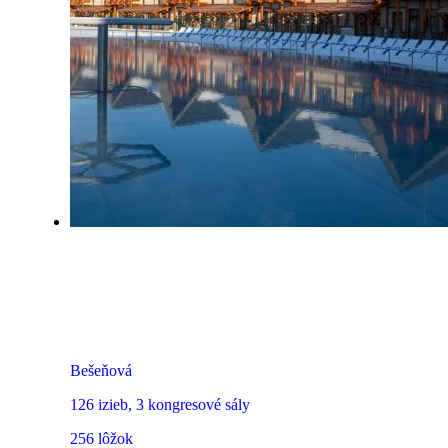
Hotel Bešeňová
Bešeňová
126 izieb, 3 kongresové sály
256 lôžok