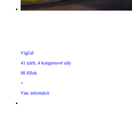
Rezort Masarykov dvor
Vígľaš
41 izieb, 4 kongresové sály
98 lôžok
+
Viac informácii