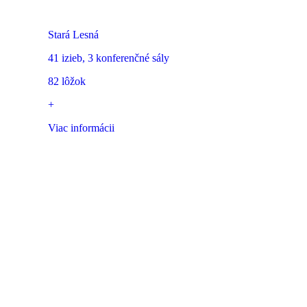
Kongresové centrum SAV Academia
Stará Lesná
41 izieb, 3 konferenčné sály
82 lôžok
+
Viac informácii