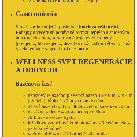
V salóniku okrúhly stôl pre 12 osôb
Gastronómia
Široký sortiment jedál poskytuje
hotelová reštaurácia
.
Raňajky a večere sú podávané formou teplých a studených
bufetových stolov, servírované trojchodové obedy
(predjedlo, hlavné jedlo, dezert) s možnosťou výberu z 4 až
5 jedál vrátane vegetariánskeho menu.
WELLNESS SVET REGENERÁCIE
A ODDYCHU
Bazénová časť
nerezový relaxačno-plavecký bazén 15 x 6 m, 6 x 4 m
(oblúčik), hĺbka 1,20 m v celom bazéne
detský bazén 6 x 3 m, hĺbka v celom bazéniku 20 cm
masážne sedenie – so sedacou perličkou
chrbtové masážne trysky
ležadlová vzduchová bublinková masáž celého tela –
perličkový kúpeľ
vodný chŕlič – masáž hornej časti chrbtice