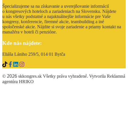
Špecializujeme sa na získavanie a uverejňovanie informácií
o kongresových hoteloch a zariadeniach na Slovensku. Nájdete
u nás všetky podstatné a najaktuálnejšie informácie pre Vaše
kongresy, konferencie, firemné akcie, teambuilding a iné
spoločenské akcie. Nájdite si svoje zariadenie a priamy kontakt na
manažéra v hoteli či penzióne.
Kde nás nájdete:
Eliáša Lániho 259/5, 014 01 Bytča
2026
©
skkongres.sk Všetky práva vyhradené. Vytvorila Reklamná
agentúra
HRIKO