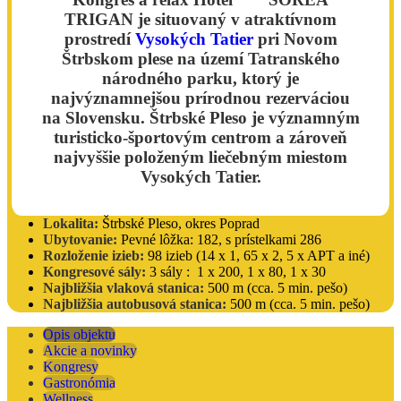
TRIGAN je situovaný v atraktívnom
prostredí
Vysokých Tatier
pri Novom
Štrbskom plese na území Tatranského
národného parku, ktorý je
najvýznamnejšou prírodnou rezerváciou
na Slovensku. Štrbské Pleso je významným
turisticko-športovým centrom a zároveň
najvyššie položeným liečebným miestom
Vysokých Tatier.
Lokalita:
Štrbské Pleso, okres Poprad
Ubytovanie:
Pevné lôžka: 182, s prístelkami 286
Rozloženie izieb:
98 izieb (14 x 1, 65 x 2, 5 x APT a iné)
Kongresové sály:
3 sály : 1 x 200, 1 x 80, 1 x 30
Najbližšia vlaková stanica:
500 m (cca. 5 min. pešo)
Najbližšia autobusová stanica:
500 m (cca. 5 min. pešo)
Opis objektu
Akcie a novinky
Kongresy
Gastronómia
Wellness