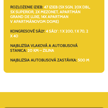
ROZLOŽENIE IZIEB:
47 IZIEB (5X SGN, 20X DBL,
5X SUPERIOR, 2X MEZONET, APARTMÁN
GRAND DE LUXE, 14X APARTMAN
V APARTMÁNOVOM DOME)
KONGRESOVÉ SÁLY:
4 SÁLY : 1 X 200, 1 X 70, 2
X 40
NAJBLIŽŠIA VLAKOVÁ A AUTOBUSOVÁ
STANICA:
20 KM – ŽILINA
NAJBLIŽŠIA AUTOBUSOVÁ ZASTÁVKA:
500 M