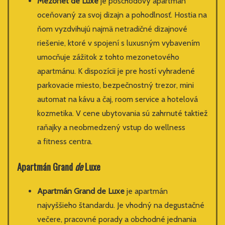
Mezonet de Luxe
je poschodový apartmán
oceňovaný za svoj dizajn a pohodlnosť. Hostia na
ňom vyzdvihujú najmä netradičné dizajnové
riešenie, ktoré v spojení s luxusným vybavením
umocňuje zážitok z tohto mezonetového
apartmánu. K dispozícii je pre hostí vyhradené
parkovacie miesto, bezpečnostný trezor, mini
automat na kávu a čaj, room service a hotelová
kozmetika. V cene ubytovania sú zahrnuté taktiež
raňajky a neobmedzený vstup do wellness
a fitness centra.
Apartmán
Grand
de
Luxe
Apartmán Grand de Luxe
je apartmán
najvyššieho štandardu. Je vhodný na degustačné
večere, pracovné porady a obchodné jednania