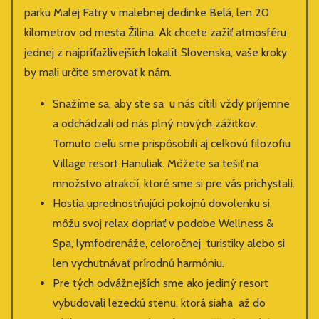
parku Malej Fatry v malebnej dedinke Belá, len 20
kilometrov od mesta Žilina. Ak chcete zažiť atmosféru
jednej z najpríťažlivejších lokalít Slovenska, vaše kroky
by mali určite smerovať k nám.
Snažíme sa, aby ste sa u nás cítili vždy príjemne
a odchádzali od nás plný nových zážitkov.
Tomuto cieľu sme prispôsobili aj celkovú filozofiu
Village resort Hanuliak. Môžete sa tešiť na
množstvo atrakcií, ktoré sme si pre vás prichystali.
Hostia uprednostňujúci pokojnú dovolenku si
môžu svoj relax dopriať v podobe Wellness &
Spa, lymfodrenáže, celoročnej turistiky alebo si
len vychutnávať prírodnú harmóniu.
Pre tých odvážnejších sme ako jediný resort
vybudovali lezeckú stenu, ktorá siaha až do