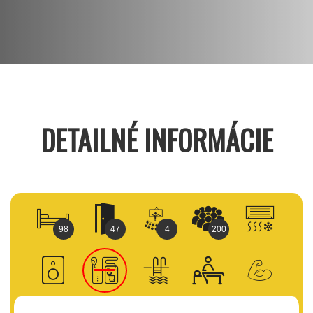
DETAILNÉ INFORMÁCIE
98
47
4
200