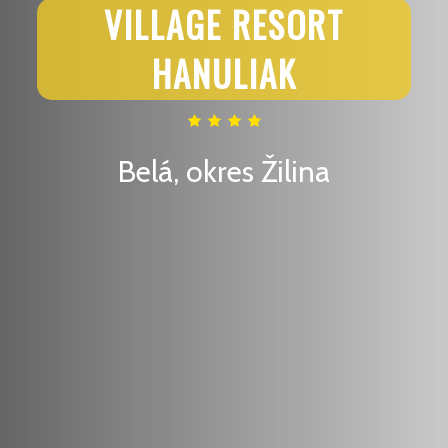
VILLAGE RESORT
HANULIAK
Belá, okres Žilina