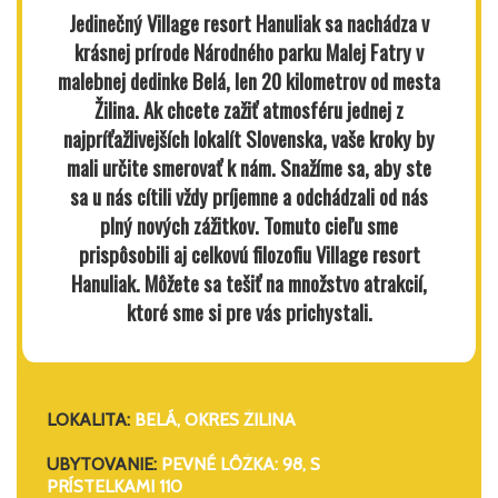
Jedinečný Village resort Hanuliak sa nachádza v
krásnej prírode Národného parku Malej Fatry v
malebnej dedinke Belá, len 20 kilometrov od mesta
Žilina. Ak chcete zažiť atmosféru jednej z
najpríťažlivejších lokalít Slovenska, vaše kroky by
mali určite smerovať k nám. Snažíme sa, aby ste
sa u nás cítili vždy príjemne a odchádzali od nás
plný nových zážitkov. Tomuto cieľu sme
prispôsobili aj celkovú filozofiu Village resort
Hanuliak. Môžete sa tešiť na množstvo atrakcií,
ktoré sme si pre vás prichystali.
LOKALITA:
BELÁ, OKRES ŽILINA
UBYTOVANIE:
PEVNÉ LÔŽKA: 98, S
PRÍSTELKAMI 110