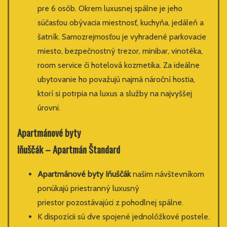
pre 6 osôb. Okrem luxusnej spálne je jeho
súčasťou obývacia miestnosť, kuchyňa, jedáleň a
šatník. Samozrejmosťou je vyhradené parkovacie
miesto, bezpečnostný trezor, minibar, vinotéka,
room service či hotelová kozmetika. Za ideálne
ubytovanie ho považujú najmä nároční hostia,
ktorí si potrpia na luxus a služby na najvyššej
úrovni.
Apartmánové
byty
Iňuščák
– Apartmán Štandard
Apartmánové byty Iňuščák
našim návštevníkom
ponúkajú priestranný luxusný
priestor pozostávajúci z pohodlnej spálne.
K dispozícii sú dve spojené jednolôžkové postele.